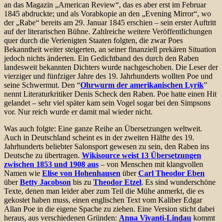
an das Magazin „American Review“, das es aber erst im Februar
1845 abdruckte; und als Vorabkopie an den „Evening Mirror“, wo
der „Rabe“ bereits am 29. Januar 1845 erschien – sein erster Auftritt
auf der literarischen Bühne. Zahlreiche weitere Veröffentlichungen
quer durch die Verienigten Staaten folgten, die zwar Poes
Bekanntheit weiter steigerten, an seiner finanziell prekären Situation
jedoch nichts änderten. Ein Gedichtband des durch den Raben
landesweit bekannten Dichters wurde nachgeschoben. Die Leser der
vierziger und fünfziger Jahre des 19. Jahrhunderts wollten Poe und
seine Schwermut. Den “
Ohrwurm der amerikanischen Lyrik
”
nennt Literaturkritiker Denis Scheck den Raben. Poe hatte einen Hit
gelandet – sehr viel später kam sein Vogel sogar bei den Simpsons
vor. Nur reich wurde er damit mal wieder nicht.
Was auch folgte: Eine ganze Reihe an Übersetzungen weltweit.
Auch in Deutschland scheint es in der zweiten Hälfte des 19.
Jahrhunderts beliebter Salonsport gewesen zu sein, den Raben ins
Deutsche zu übertragen.
Wikisource weist 13 Übersetzungen
zwischen 1853 und 1908 aus
– von Menschen mit klangvollen
Namen wie
Elise von Hohenhausen
über
Carl Theodor Eben
über
Betty Jacobson
bis zu
Theodor Etzel
. Es sind wunderschöne
Texte, denen man leider aber zum Teil die Mühe anmerkt, die es
gekostet haben muss, einen englischen Text vom Kaliber Edgar
Allan Poe in die eigene Spache zu ziehen. Eine Version sticht dabei
heraus, aus verschiedenen Gründen:
Anna Vivanti-Lindau
kommt