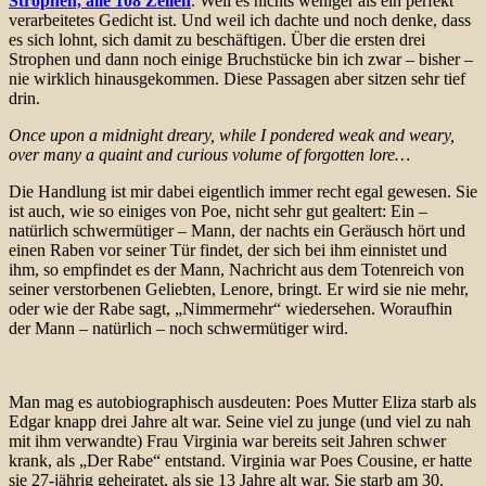
Strophen, alle 108 Zeilen
. Weil es nichts weniger als ein perfekt
verarbeitetes Gedicht ist. Und weil ich dachte und noch denke, dass
es sich lohnt, sich damit zu beschäftigen. Über die ersten drei
Strophen und dann noch einige Bruchstücke bin ich zwar – bisher –
nie wirklich hinausgekommen. Diese Passagen aber sitzen sehr tief
drin.
Once upon a midnight dreary, while I pondered weak and weary,
over many a quaint and curious volume of forgotten lore…
Die Handlung ist mir dabei eigentlich immer recht egal gewesen. Sie
ist auch, wie so einiges von Poe, nicht sehr gut gealtert: Ein –
natürlich schwermütiger – Mann, der nachts ein Geräusch hört und
einen Raben vor seiner Tür findet, der sich bei ihm einnistet und
ihm, so empfindet es der Mann, Nachricht aus dem Totenreich von
seiner verstorbenen Geliebten, Lenore, bringt. Er wird sie nie mehr,
oder wie der Rabe sagt, „Nimmermehr“ wiedersehen. Woraufhin
der Mann – natürlich – noch schwermütiger wird.
Man mag es autobiographisch ausdeuten: Poes Mutter Eliza starb als
Edgar knapp drei Jahre alt war. Seine viel zu junge (und viel zu nah
mit ihm verwandte) Frau Virginia war bereits seit Jahren schwer
krank, als „Der Rabe“ entstand. Virginia war Poes Cousine, er hatte
sie 27-jährig geheiratet, als sie 13 Jahre alt war. Sie starb am 30.