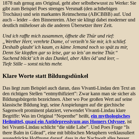
1878 nah genug ans Original, geht aber selbstbewusst zu Werke: Sie
gibt zum Beispiel Poes strenges Versmaß (den achthebigen
Trochäus) und sein markantes Reimschema (ABCBBB) auf. Und
auch – leider – den Binnenreim. Aber sie klingt dabei moderner und
deutlich müheloser als die anderen Übersetzer ihrer Zeit.
Und ich raffte mich zusammen, öffnete die Thür und rief:
„Werther Herr, verehrte Dame, o! verzeih’n Sie mir, ich schlief.
Deshalb glaubt’ ich kaum, es käme Jemand noch so spät zu mir,
Denn Sie klopften gar so leise, gar so leis’ an meine Thür.“
Suchend blickt’ ich in das Dunkel, aber Alles öd’ und leer, –
Tiefe Stille – sonst nichts mehr.
Klare Worte statt Bildungsdünkel
Das liegt zum Beispiel auch daran, dass Vivanti-Lindau den Text an
den richtigen Stellen “entmythifiziert”: Zwar kann man sie sicher als
Bildungsbürgerin bezeichnen. Aber wo Poe großen Wert auf seine
klassische Bildung legt, seine Anspielungen auf die giechische
Sagenwelt prominent platziert, verwendet Vivanti-Lindau klare
Begriffe: Was im Original “Nepenthe” heißt,
ein mythologisches
Heilmittel, quasi ein Antidepressivum aus Homers Odyssee
, ist
bei Vivanti-Lindau schlicht “die süße Labe”. Und Poes Frage “Is
there Balm in Gilead”, eine mit biblischen Metaphern verklausuliert
ausgedrückte Hoffnung darauf, dass in der Nachwelt alles besser