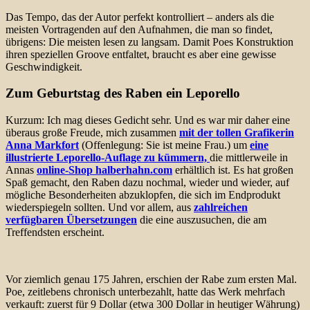
Das Tempo, das der Autor perfekt kontrolliert – anders als die
meisten Vortragenden auf den Aufnahmen, die man so findet,
übrigens: Die meisten lesen zu langsam. Damit Poes Konstruktion
ihren speziellen Groove entfaltet, braucht es aber eine gewisse
Geschwindigkeit.
Zum Geburtstag des Raben ein Leporello
Kurzum: Ich mag dieses Gedicht sehr.
Und es war mir daher eine
überaus große Freude, mich zusammen
mit der tollen Grafikerin
Anna Markfort
(Offenlegung: Sie ist meine Frau.) um
eine
illustrierte Leporello-Auflage zu kümmern,
die mittlerweile in
Annas
online-Shop halberhahn.com
erhältlich ist. Es hat großen
Spaß gemacht, den Raben dazu nochmal, wieder und wieder, auf
mögliche Besonderheiten abzuklopfen, die sich im Endprodukt
wiederspiegeln sollten. Und vor allem, aus
zahlreichen
verfügbaren Übersetzungen
die eine auszusuchen, die am
Treffendsten erscheint.
Vor ziemlich genau 175 Jahren, erschien der Rabe zum ersten Mal.
Poe, zeitlebens chronisch unterbezahlt, hatte das Werk mehrfach
verkauft: zuerst für 9 Dollar (etwa 300 Dollar in heutiger Währung)