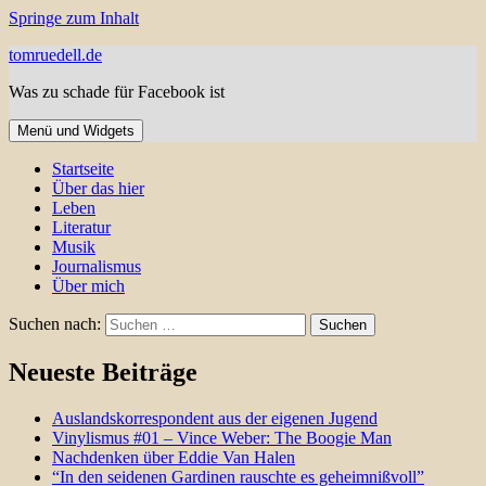
Springe zum Inhalt
tomruedell.de
Was zu schade für Facebook ist
Menü und Widgets
Startseite
Über das hier
Leben
Literatur
Musik
Journalismus
Über mich
Suchen nach:
Neueste Beiträge
Auslandskorrespondent aus der eigenen Jugend
Vinylismus #01 – Vince Weber: The Boogie Man
Nachdenken über Eddie Van Halen
“In den seidenen Gardinen rauschte es geheimnißvoll”