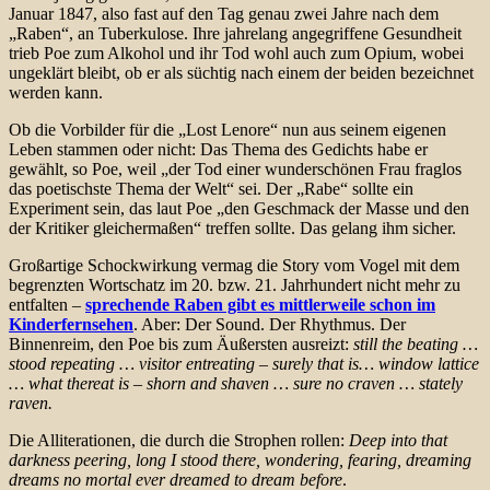
Januar 1847, also fast auf den Tag genau zwei Jahre nach dem
„Raben“, an Tuberkulose. Ihre jahrelang angegriffene Gesundheit
trieb Poe zum Alkohol und ihr Tod wohl auch zum Opium, wobei
ungeklärt bleibt, ob er als süchtig nach einem der beiden bezeichnet
werden kann.
Ob die Vorbilder für die „Lost Lenore“ nun aus seinem eigenen
Leben stammen oder nicht: Das Thema des Gedichts habe er
gewählt, so Poe, weil „der Tod einer wunderschönen Frau fraglos
das poetischste Thema der Welt“ sei. Der „Rabe“ sollte ein
Experiment sein, das laut Poe „den Geschmack der Masse und den
der Kritiker gleichermaßen“ treffen sollte. Das gelang ihm sicher.
Großartige Schockwirkung vermag die Story vom Vogel mit dem
begrenzten Wortschatz im 20. bzw. 21. Jahrhundert nicht mehr zu
entfalten –
sprechende Raben gibt es mittlerweile schon im
Kinderfernsehen
. Aber: Der Sound. Der Rhythmus. Der
Binnenreim, den Poe bis zum Äußersten ausreizt:
still the beating …
stood repeating … visitor entreating – surely that is… window lattice
… what thereat is – shorn and shaven … sure no craven … stately
raven.
Die Alliterationen, die durch die Strophen rollen:
Deep into that
darkness peering, long I stood there, wondering, fearing, dreaming
dreams no mortal ever dreamed to dream before
.