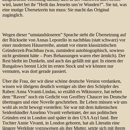
wird, lautet bei ihr “Heilt das Jenseits uns’re Wunden?”. Sie tut, was
eine mutige Übersetzerin tun muss: Sie macht das Original
zugänglich.
Wegen dieser “umstandsloseren” Sprache steht die Übersetzung auf
der Rückseite von Annas Leporello in nachtblau (statt schwarz) vor
einer modernen Häuserreihe, anstatt vor einem klassizistischen
Gründerzeit-Prachtbau (was, zumindest autobiographisch, sowieso
nicht gestimmt hätte – Poes Behausungen waren eher ärmlich). Der
Rest bleibt im Dunkeln, und auch das gefällt mir gut: In einem der
Bungalows brennt Licht im ersten Stock und wir können nur
vermuten, was dort gerade passiert.
Über die Frau, der wir diese schöne deutsche Version verdanken,
wissen wir übrigens deutlich weniger als über den Schöpfer des
Raben: Anna Vivanti-Lindau, so erzählt es Wikisource, hat neben
dem “Raven” noch ein Gedicht von Geoffrey Chaucer ins Deutsche
übertragen und eine Novelle geschrieben. Ihr Leben müssen wir uns
wohl als recht bewegt vorstellen: Sie war mit dem italienischen
Seidenhändler Anselmo Vivanti verheiratet, der aus politischen
Gründen erst in London und später in den USA Asyl fand. Ihre
Tochter Annie Vivanti, in London geboren, hat als Literatin eine
längere Werkliste vorzuweisen als ihre Mutter, setzte sich mit ihrem