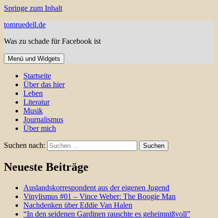
Springe zum Inhalt
tomruedell.de
Was zu schade für Facebook ist
Menü und Widgets
Startseite
Über das hier
Leben
Literatur
Musik
Journalismus
Über mich
Suchen nach:
Neueste Beiträge
Auslandskorrespondent aus der eigenen Jugend
Vinylismus #01 – Vince Weber: The Boogie Man
Nachdenken über Eddie Van Halen
“In den seidenen Gardinen rauschte es geheimnißvoll”