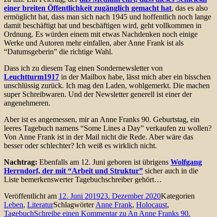
einer breiten Öffentlichkeit zugänglich gemacht hat
, das es also
ermöglicht hat, dass man sich nach 1945 und hoffentlich noch lange
damit beschäftigt hat und beschäftigen wird, geht vollkommen in
Ordnung. Es würden einem mit etwas Nachdenken noch einige
Werke und Autoren mehr einfallen, aber Anne Frank ist als
“Datumsgeberin” die richtige Wahl.
Dass ich zu diesem Tag einen Sondernewsletter von
Leuchtturm1917
in der Mailbox habe, lässt mich aber ein bisschen
unschlüssig zurück. Ich mag den Laden, wohlgemerkt. Die machen
super Schreibwaren. Und der Newsletter generell ist einer der
angenehmeren.
Aber ist es angemessen, mir an Anne Franks 90. Geburtstag, ein
leeres Tagebuch namens “Some Lines a Day” verkaufen zu wollen?
Von Anne Frank ist in der Mail nicht die Rede. Aber wäre das
besser oder schlechter? Ich weiß es wirklich nicht.
Nachtrag:
Ebenfalls am 12. Juni geboren ist übrigens
Wolfgang
Herrndorf, der mit “Arbeit und Struktur”
sicher auch in die
Liste bemerkenswerter Tagebuchschreiber gehört…
Veröffentlicht am
12. Juni 2019
23. Dezember 2020
Kategorien
Leben
,
Literatur
Schlagwörter
Anne Frank
,
Holocaust
,
Tagebuch
Schreibe einen Kommentar
zu An Anne Franks 90.