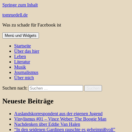
Springe zum Inhalt
tomruedell.de
Was zu schade für Facebook ist
Menü und Widgets
Startseite
Über das hier
Leben
Literatur
Musik
Journalismus
Über mich
Suchen nach:
Neueste Beiträge
Auslandskorrespondent aus der eigenen Jugend
Vinylismus #01 – Vince Weber: The Boogie Man
Nachdenken über Eddie Van Halen
“In den seidenen Gardinen rauschte es geheimnißvoll”