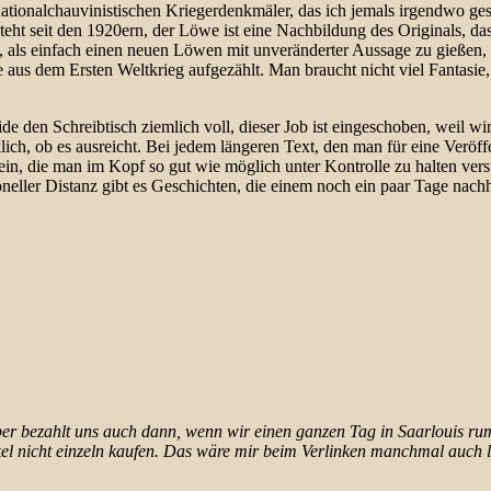
n nationalchauvinistischen Kriegerdenkmäler, das ich jemals irgendwo 
steht seit den 1920ern, der Löwe ist eine Nachbildung des Originals,
als einfach einen neuen Löwen mit unveränderter Aussage zu gießen, sp
us dem Ersten Weltkrieg aufgezählt. Man braucht nicht viel Fantasie,
e den Schreibtisch ziemlich voll, dieser Job ist eingeschoben, weil wi
ich, ob es ausreicht. Bei jedem längeren Text, den man für eine Veröff
ein, die man im Kopf so gut wie möglich unter Kontrolle zu halten ver
ssioneller Distanz gibt es Geschichten, die einem noch ein paar Tage nac
geber bezahlt uns auch dann, wenn wir einen ganzen Tag in Saarlouis 
kel nicht einzeln kaufen. Das wäre mir beim Verlinken manchmal auch l