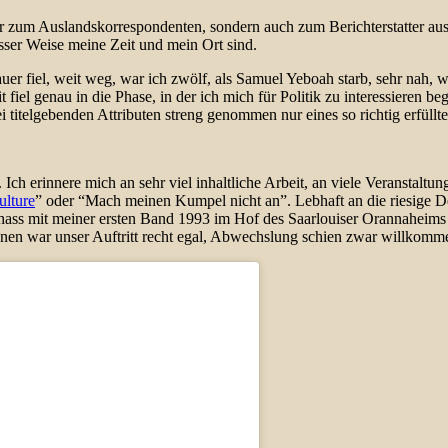
 nur zum Auslandskorrespondenten, sondern auch zum Berichterstatter 
isser Weise meine Zeit und mein Ort sind.
auer fiel, weit weg, war ich zwölf, als Samuel Yeboah starb, sehr na
 genau in die Phase, in der ich mich für Politik zu interessieren began
 titelgebenden Attributen streng genommen nur eines so richtig erfüllte
ch erinnere mich an sehr viel inhaltliche Arbeit, an viele Veranstaltu
ulture
” oder “Mach meinen Kumpel nicht an”. Lebhaft an die riesige 
ass mit meiner ersten Band 1993 im Hof des Saarlouiser Orannaheims –
n war unser Auftritt recht egal, Abwechslung schien zwar willkommen