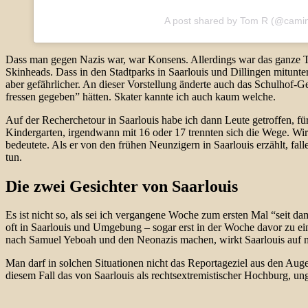
A post shared by Tom R (@cami
Dass man gegen Nazis war, war Konsens. Allerdings war das ganze T
Skinheads. Dass in den Stadtparks in Saarlouis und Dillingen mitunte
aber gefährlicher. An dieser Vorstellung änderte auch das Schulhof-G
fressen gegeben” hätten. Skater kannte ich auch kaum welche.
Auf der Recherchetour in Saarlouis habe ich dann Leute getroffen, fü
Kindergarten, irgendwann mit 16 oder 17 trennten sich die Wege. Wir
bedeutete. Als er von den frühen Neunzigern in Saarlouis erzählt, fa
tun.
Die zwei Gesichter von Saarlouis
Es ist nicht so, als sei ich vergangene Woche zum ersten Mal “seit 
oft in Saarlouis und Umgebung – sogar erst in der Woche davor zu ein
nach Samuel Yeboah und den Neonazis machen, wirkt Saarlouis auf mi
Man darf in solchen Situationen nicht das Reportageziel aus den Auge
diesem Fall das von Saarlouis als rechtsextremistischer Hochburg, u