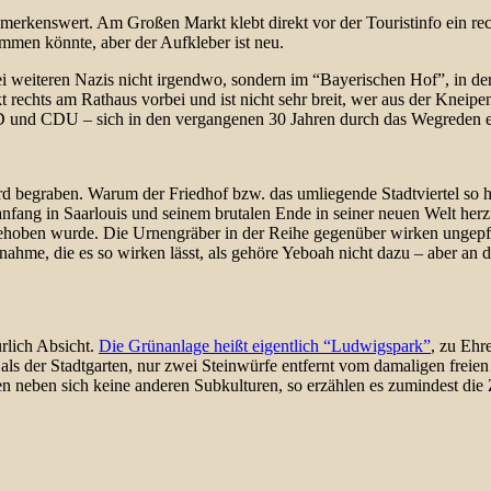
merkenswert. Am Großen Markt klebt direkt vor der Touristinfo ein re
ammen könnte, aber der Aufkleber ist neu.
 weiteren Nazis nicht irgendwo, sondern im “Bayerischen Hof”, in der A
rechts am Rathaus vorbei und ist nicht sehr breit, wer aus der Kneipent
 und CDU – sich in den vergangenen 30 Jahren durch das Wegreden ein
d begraben. Warum der Friedhof bzw. das umliegende Stadtviertel so he
 in Saarlouis und seinem brutalen Ende in seiner neuen Welt herzustell
ufgehoben wurde. Die Urnengräber in der Reihe gegenüber wirken ungepfl
ahme, die es so wirken lässt, als gehöre Yeboah nicht dazu – aber an d
rlich Absicht.
Die Grünanlage heißt eigentlich “Ludwigspark”
, zu Ehr
r als der Stadtgarten, nur zwei Steinwürfe entfernt vom damaligen fr
ten neben sich keine anderen Subkulturen, so erzählen es zumindest die