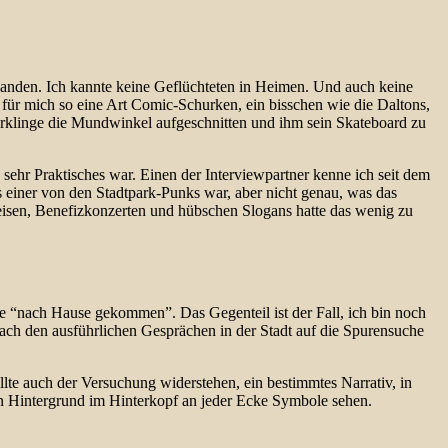
anden. Ich kannte keine Geflüchteten in Heimen. Und auch keine
 für mich so eine Art Comic-Schurken, ein bisschen wie die Daltons,
sierklinge die Mundwinkel aufgeschnitten und ihm sein Skateboard zu
sehr Praktisches war. Einen der Interviewpartner kenne ich seit dem
s einer von den Stadtpark-Punks war, aber nicht genau, was das
kreisen, Benefizkonzerten und hübschen Slogans hatte das wenig zu
de “nach Hause gekommen”. Das Gegenteil ist der Fall, ich bin noch
 nach den ausführlichen Gesprächen in der Stadt auf die Spurensuche
llte auch der Versuchung widerstehen, ein bestimmtes Narrativ, in
en Hintergrund im Hinterkopf an jeder Ecke Symbole sehen.