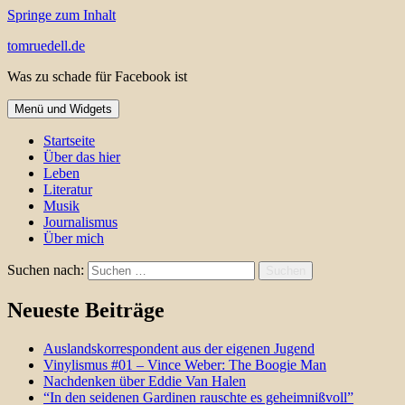
Springe zum Inhalt
tomruedell.de
Was zu schade für Facebook ist
Menü und Widgets
Startseite
Über das hier
Leben
Literatur
Musik
Journalismus
Über mich
Suchen nach:
Neueste Beiträge
Auslandskorrespondent aus der eigenen Jugend
Vinylismus #01 – Vince Weber: The Boogie Man
Nachdenken über Eddie Van Halen
“In den seidenen Gardinen rauschte es geheimnißvoll”