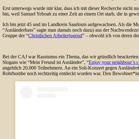
Erst unterwegs wurde mir klar, dass ich mit dieser Recherche nicht
bin, weil Samuel Yeboah zu einer Zeit an einem Ort starb, die in gew
Ich bin jetzt 45 und im Landkreis Saarlouis aufgewachsen. Als die M
“Ausländerhass” sagte man damals noch dazu) aus der Nachwendezeit fiel
Gruppe der “
Christlichen Arbeiterjugend
” – obwohl ich von deren drei
Bei der CAJ war Rassismus ein Thema, das wir gründlich beackerten. I
Slogans wie “Mein Freund ist Ausländer”, “
Enjoy your neighbour’s c
angeblich 20.000 Teilnehmern. An ein Soli-Konzert gegen Ausländerh
Rohrbombe noch rechtzeitig entdeckt worden war. Den Bewohner*inne