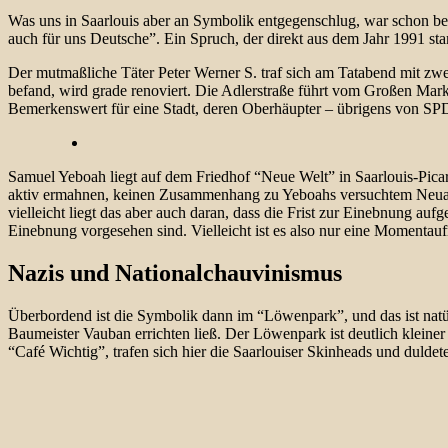
Was uns in Saarlouis aber an Symbolik entgegenschlug, war schon be
auch für uns Deutsche”. Ein Spruch, der direkt aus dem Jahr 1991 st
Der mutmaßliche Täter Peter Werner S. traf sich am Tatabend mit zwei
befand, wird grade renoviert. Die Adlerstraße führt vom Großen Markt 
Bemerkenswert für eine Stadt, deren Oberhäupter – übrigens von SPD
Samuel Yeboah liegt auf dem Friedhof “Neue Welt” in Saarlouis-Picar
aktiv ermahnen, keinen Zusammenhang zu Yeboahs versuchtem Neuanfang
vielleicht liegt das aber auch daran, dass die Frist zur Einebnung a
Einebnung vorgesehen sind. Vielleicht ist es also nur eine Momentaufn
Nazis und Nationalchauvinismus
Überbordend ist die Symbolik dann im “Löwenpark”, und das ist natü
Baumeister Vauban errichten ließ. Der Löwenpark ist deutlich kleine
“Café Wichtig”, trafen sich hier die Saarlouiser Skinheads und dulde