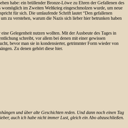
gesehen habe: ein brüllender Bronze-Löwe zu Ehren der Gefallenen des
 das womöglich im Zweiten Weltkrieg eingeschmolzen wurde, um neue
richt für sich. Die umlaufende Schrift lautet “Den gefallenen
 um zu verstehen, warum die Nazis sich lieber hier betrunken haben
r eine Gelegenheit nutzen wollten. Mit der Ausbeute des Tages in
entlichung schreibt, vor allem bei denen mit einer gewissen
sucht, bevor man sie in kondensierter, getrimmter Form wieder von
hhängen. Zu denen gehört diese hier.
rumhängen und über alte Geschichten reden. Und dann noch einen Tag
ieber, auch ich habe nicht immer Lust, gleich ein Abo abzuschließen.