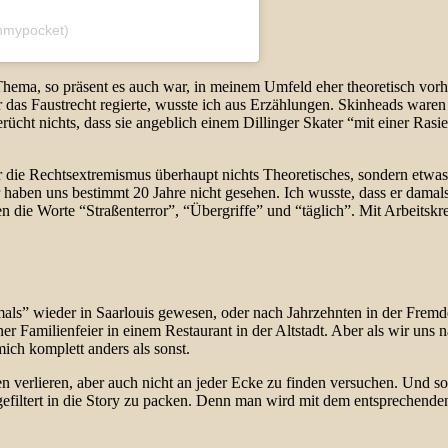
nmypocket)
hema, so präsent es auch war, in meinem Umfeld eher theoretisch vorh
r das Faustrecht regierte, wusste ich aus Erzählungen. Skinheads waren
erücht nichts, dass sie angeblich einem Dillinger Skater “mit einer Ra
r die Rechtsextremismus überhaupt nichts Theoretisches, sondern etwas 
 haben uns bestimmt 20 Jahre nicht gesehen. Ich wusste, dass er damal
llen die Worte “Straßenterror”, “Übergriffe” und “täglich”. Mit Arbeits
damals” wieder in Saarlouis gewesen, oder nach Jahrzehnten in der Frem
er Familienfeier in einem Restaurant in der Altstadt. Aber als wir uns
ch komplett anders als sonst.
n verlieren, aber auch nicht an jeder Ecke zu finden versuchen. Und so
ngefiltert in die Story zu packen. Denn man wird mit dem entsprechend