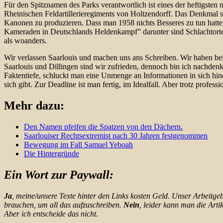
Für den Spitznamen des Parks verantwortlich ist eines der heftigste
Rheinischen Feldartillerieregiments von Holtzendorff. Das Denkmal 
Kanonen zu produzieren. Dass man 1958 nichts Besseres zu tun hatte, 
Kameraden in Deutschlands Heldenkampf” darunter sind Schlachtorte a
als woanders.
Wir verlassen Saarlouis und machen uns ans Schreiben. Wir haben beid
Saarlouis und Dillingen sind wir zufrieden, dennoch bin ich nachdenkl
Faktentiefe, schluckt man eine Unmenge an Informationen in sich hin
sich gibt. Zur Deadline ist man fertig, im Idealfall. Aber trotz profe
Mehr dazu:
Den Namen pfeifen die Spatzen von den Dächern.
Saarlouiser Rechtsextremist nach 30 Jahren festgenommen
Bewegung im Fall Samuel Yeboah
Die Hintergründe
Ein Wort zur Paywall:
Ja
, meine/unsere Texte hinter den Links kosten Geld. Unser Arbeit
brauchen, um all das aufzuschreiben.
Nein
, leider kann man die Arti
Aber ich entscheide das nicht.