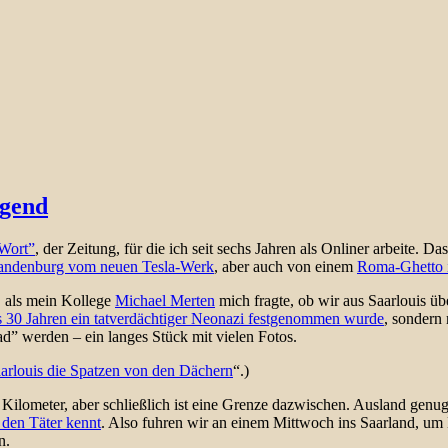
ugend
Wort”
, der Zeitung, für die ich seit sechs Jahren als Onliner arbeite. 
andenburg vom neuen Tesla-Werk
, aber auch von einem
Roma-Ghetto i
 als mein Kollege
Michael Merten
mich fragte, ob wir aus Saarlouis ü
s 30 Jahren ein tatverdächtiger Neonazi festgenommen wurde
, sondern 
d” werden – ein langes Stück mit vielen Fotos.
arlouis die Spatzen von den Dächern
“.)
Kilometer, aber schließlich ist eine Grenze dazwischen. Ausland genu
 den Täter kennt
. Also fuhren wir an einem Mittwoch ins Saarland, um Le
n.