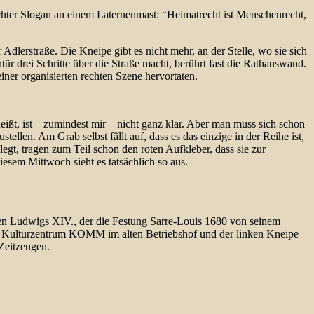
chter Slogan an einem Laternenmast: “Heimatrecht ist Menschenrecht,
dlerstraße. Die Kneipe gibt es nicht mehr, an der Stelle, wo sie sich
ür drei Schritte über die Straße macht, berührt fast die Rathauswand.
er organisierten rechten Szene hervortaten.
ißt, ist – zumindest mir – nicht ganz klar. Aber man muss sich schon
en. Am Grab selbst fällt auf, dass es das einzige in der Reihe ist,
egt, tragen zum Teil schon den roten Aufkleber, dass sie zur
iesem Mittwoch sieht es tatsächlich so aus.
en Ludwigs XIV., der die Festung Sarre-Louis 1680 von seinem
eien Kulturzentrum KOMM im alten Betriebshof und der linken Kneipe
 Zeitzeugen.