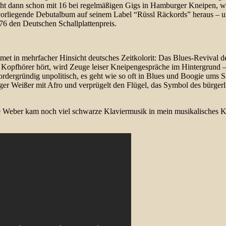
richt dann schon mit 16 bei regelmäßigen Gigs in Hamburger Kneipen, w
 vorliegende Debutalbum auf seinem Label “Rüssl Räckords” heraus – un
76 den Deutschen Schallplattenpreis.
met in mehrfacher Hinsicht deutsches Zeitkolorit: Das Blues-Revival 
t Kopfhörer hört, wird Zeuge leiser Kneipengespräche im Hintergrund –
rdergründig unpolitisch, es geht wie so oft in Blues und Boogie ums 
nger Weißer mit Afro und verprügelt den Flügel, das Symbol des bürgerl
e Weber kam noch viel schwarze Klaviermusik in mein musikalisches