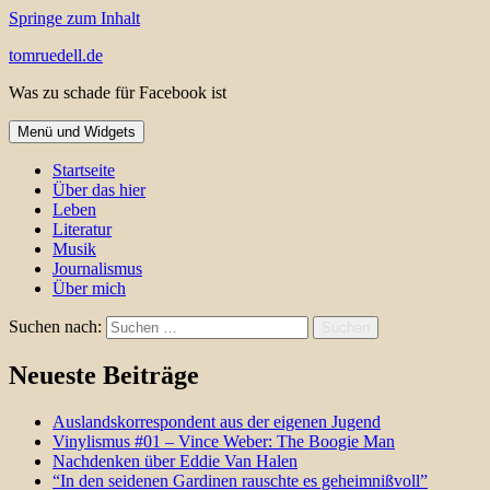
Springe zum Inhalt
tomruedell.de
Was zu schade für Facebook ist
Menü und Widgets
Startseite
Über das hier
Leben
Literatur
Musik
Journalismus
Über mich
Suchen nach:
Neueste Beiträge
Auslandskorrespondent aus der eigenen Jugend
Vinylismus #01 – Vince Weber: The Boogie Man
Nachdenken über Eddie Van Halen
“In den seidenen Gardinen rauschte es geheimnißvoll”