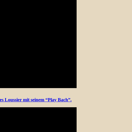
es Loussier mit seinem “Play Bach”.