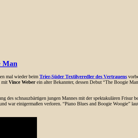
e Man
iten mal wieder beim
Trier-Süder Textilveredler des Vertrauens
vorbe
t mit
Vince Weber
ein alter Bekannter, dessen Debut “The Boogie Man
ung des schnauzbärtigen jungen Mannes mit der spektakulären Frisur 
und war einigermaßen verloren. “Piano Blues and Boogie Woogie” lautet 