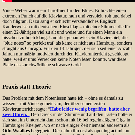
Vince Weber war mein Türöffner für den Blues. Er brachte einen
extremen Punch auf die Klaviatur, rauh und verspielt, roh und dabei
doch filigran. Dazu sang er schlecht verständliches Englisch-
Kauderwelsch mit deutschem Einschlag – mit einer Stimme, die für
einen 22-Jährigen viel zu alt und weise und für einen Mann ein
bisschen zu hoch klang. Und die, genau wie sein Klavierspiel, die
“blue notes” so perfekt traf, als käme er nicht aus Hamburg, sondern
straight aus Chicago. Für den 13-Jährigen, der sich seit einer Anzahl
Jahren nur mäßig motiviert durch den Klavierunterricht geschleppt
hatte, weil er ums Verrecken keine Noten lesen konnte, war diese
Platte das sprichwörtliche schwarze Gold.
Praxis statt Theorie
Das Problem mit dem Notenlesen hatte ich – ohne es damals zu
wissen – mit Vince gemeinsam, der über seinen ersten
Klavierunterricht sagte: “
Habe leider wenig begriffen, hatte aber
zwei Ohren.”
Den Dreck in der Stimme und auf den Tasten holte er
sich statt im Unterricht dann schon mit 16 bei regelmäßigen Gigs in
Hamburger Kneipen, wo er nach einiger Zeit niemand anderem als
Otto Waalkes
begegnete. Der nahm ihn erst als opening act mit auf