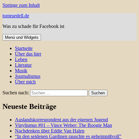
Springe zum Inhalt
tomruedell.de
Was zu schade für Facebook ist
Menü und Widgets
Startseite
Über das hier
Leben
Literatur
Musik
Journalismus
Über mich
Suchen nach:
Neueste Beiträge
Auslandskorrespondent aus der eigenen Jugend
Vinylismus #01 – Vince Weber: The Boogie Man
Nachdenken über Eddie Van Halen
“In den seidenen Gardinen rauschte es geheimnißvoll”