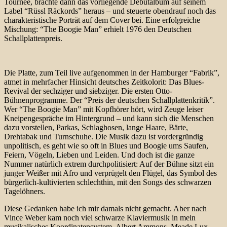
Tournee, brachte dann das vorliegende Debutalbum auf seinem
Label “Rüssl Räckords” heraus – und steuerte obendrauf noch das
charakteristische Porträt auf dem Cover bei. Eine erfolgreiche
Mischung: “The Boogie Man” erhielt 1976 den Deutschen
Schallplattenpreis.
Die Platte, zum Teil live aufgenommen in der Hamburger “Fabrik”,
atmet in mehrfacher Hinsicht deutsches Zeitkolorit: Das Blues-
Revival der sechziger und siebziger. Die ersten Otto-
Bühnenprogramme. Der “Preis der deutschen Schallplattenkritik”.
Wer “The Boogie Man” mit Kopfhörer hört, wird Zeuge leiser
Kneipengespräche im Hintergrund – und kann sich die Menschen
dazu vorstellen, Parkas, Schlaghosen, lange Haare, Bärte,
Drehtabak und Turnschuhe. Die Musik dazu ist vordergründig
unpolitisch, es geht wie so oft in Blues und Boogie ums Saufen,
Feiern, Vögeln, Lieben und Leiden. Und doch ist die ganze
Nummer natürlich extrem durchpolitisiert: Auf der Bühne sitzt ein
junger Weißer mit Afro und verprügelt den Flügel, das Symbol des
bürgerlich-kultivierten schlechthin, mit den Songs des schwarzen
Tagelöhners.
Diese Gedanken habe ich mir damals nicht gemacht. Aber nach
Vince Weber kam noch viel schwarze Klaviermusik in mein
musikalisches Koordinatensystem. Albert Ammons, Meade Lux