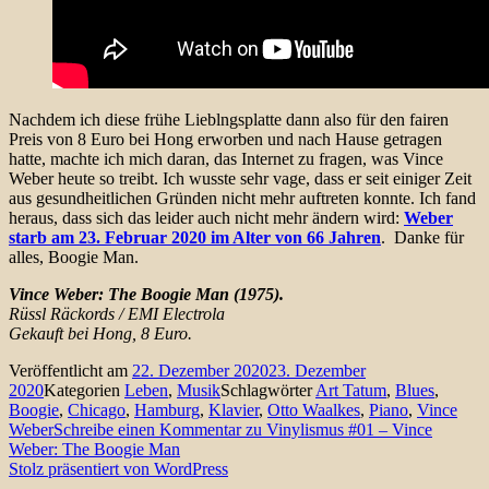
Nachdem ich diese frühe Lieblngsplatte dann also für den fairen
Preis von 8 Euro bei Hong erworben und nach Hause getragen
hatte, machte ich mich daran, das Internet zu fragen, was Vince
Weber heute so treibt. Ich wusste sehr vage, dass er seit einiger Zeit
aus gesundheitlichen Gründen nicht mehr auftreten konnte. Ich fand
heraus, dass sich das leider auch nicht mehr ändern wird:
Weber
starb am 23. Februar 2020 im Alter von 66 Jahren
. Danke für
alles, Boogie Man.
Vince Weber: The Boogie Man (1975).
Rüssl Räckords / EMI Electrola
Gekauft bei Hong, 8 Euro.
Veröffentlicht am
22. Dezember 2020
23. Dezember
2020
Kategorien
Leben
,
Musik
Schlagwörter
Art Tatum
,
Blues
,
Boogie
,
Chicago
,
Hamburg
,
Klavier
,
Otto Waalkes
,
Piano
,
Vince
Weber
Schreibe einen Kommentar
zu Vinylismus #01 – Vince
Weber: The Boogie Man
Stolz präsentiert von WordPress