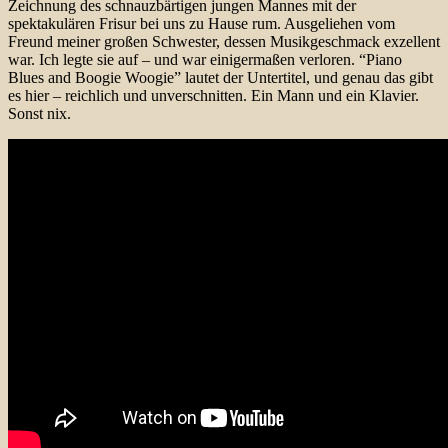
Zeichnung des schnauzbärtigen jungen Mannes mit der
spektakulären Frisur bei uns zu Hause rum. Ausgeliehen vom
Freund meiner großen Schwester, dessen Musikgeschmack exzellent
war. Ich legte sie auf – und war einigermaßen verloren. “Piano
Blues and Boogie Woogie” lautet der Untertitel, und genau das gibt
es hier – reichlich und unverschnitten. Ein Mann und ein Klavier.
Sonst nix.