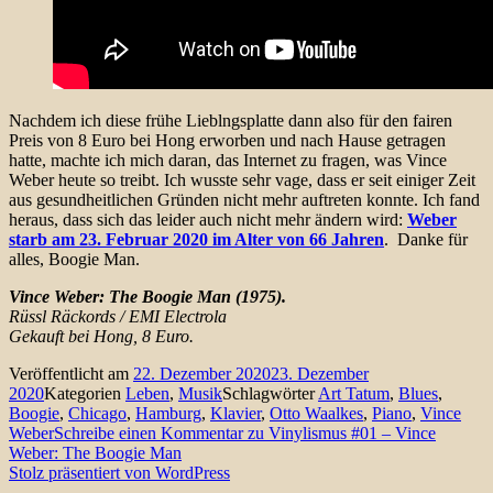
Nachdem ich diese frühe Lieblngsplatte dann also für den fairen
Preis von 8 Euro bei Hong erworben und nach Hause getragen
hatte, machte ich mich daran, das Internet zu fragen, was Vince
Weber heute so treibt. Ich wusste sehr vage, dass er seit einiger Zeit
aus gesundheitlichen Gründen nicht mehr auftreten konnte. Ich fand
heraus, dass sich das leider auch nicht mehr ändern wird:
Weber
starb am 23. Februar 2020 im Alter von 66 Jahren
. Danke für
alles, Boogie Man.
Vince Weber: The Boogie Man (1975).
Rüssl Räckords / EMI Electrola
Gekauft bei Hong, 8 Euro.
Veröffentlicht am
22. Dezember 2020
23. Dezember
2020
Kategorien
Leben
,
Musik
Schlagwörter
Art Tatum
,
Blues
,
Boogie
,
Chicago
,
Hamburg
,
Klavier
,
Otto Waalkes
,
Piano
,
Vince
Weber
Schreibe einen Kommentar
zu Vinylismus #01 – Vince
Weber: The Boogie Man
Stolz präsentiert von WordPress