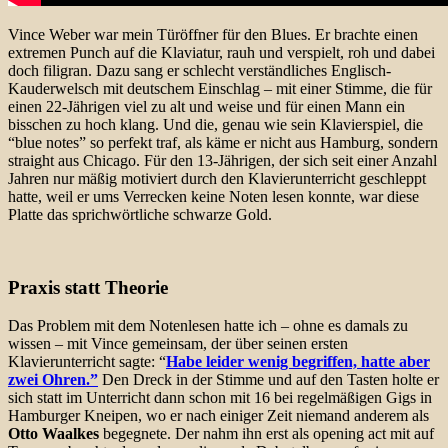
Vince Weber war mein Türöffner für den Blues. Er brachte einen
extremen Punch auf die Klaviatur, rauh und verspielt, roh und dabei
doch filigran. Dazu sang er schlecht verständliches Englisch-
Kauderwelsch mit deutschem Einschlag – mit einer Stimme, die für
einen 22-Jährigen viel zu alt und weise und für einen Mann ein
bisschen zu hoch klang. Und die, genau wie sein Klavierspiel, die
“blue notes” so perfekt traf, als käme er nicht aus Hamburg, sondern
straight aus Chicago. Für den 13-Jährigen, der sich seit einer Anzahl
Jahren nur mäßig motiviert durch den Klavierunterricht geschleppt
hatte, weil er ums Verrecken keine Noten lesen konnte, war diese
Platte das sprichwörtliche schwarze Gold.
Praxis statt Theorie
Das Problem mit dem Notenlesen hatte ich – ohne es damals zu
wissen – mit Vince gemeinsam, der über seinen ersten
Klavierunterricht sagte: “
Habe leider wenig begriffen, hatte aber
zwei Ohren.”
Den Dreck in der Stimme und auf den Tasten holte er
sich statt im Unterricht dann schon mit 16 bei regelmäßigen Gigs in
Hamburger Kneipen, wo er nach einiger Zeit niemand anderem als
Otto Waalkes
begegnete. Der nahm ihn erst als opening act mit auf