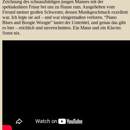
Zeichnung des schnauzbärtigen jungen Mannes mit der
spektakulären Frisur bei uns zu Hause rum. Ausgeliehen vom
Freund meiner großen Schwester, dessen Musikgeschmack exzellent
war. Ich legte sie auf – und war einigermaßen verloren. “Piano
Blues and Boogie Woogie” lautet der Untertitel, und genau das gibt
es hier – reichlich und unverschnitten. Ein Mann und ein Klavier.
Sonst nix.