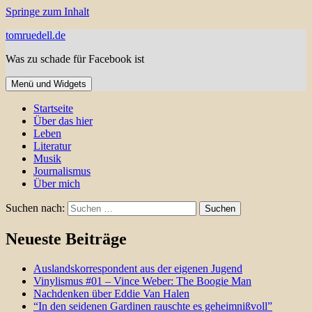
Springe zum Inhalt
tomruedell.de
Was zu schade für Facebook ist
Menü und Widgets
Startseite
Über das hier
Leben
Literatur
Musik
Journalismus
Über mich
Suchen nach:
Neueste Beiträge
Auslandskorrespondent aus der eigenen Jugend
Vinylismus #01 – Vince Weber: The Boogie Man
Nachdenken über Eddie Van Halen
“In den seidenen Gardinen rauschte es geheimnißvoll”