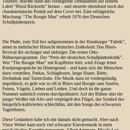
Tournee, brachte dann das vorliegende Debutalbum auf seinem
Label “Rüssl Räckords” heraus – und steuerte obendrauf noch das
charakteristische Porträt auf dem Cover bei. Eine erfolgreiche
Mischung: “The Boogie Man” erhielt 1976 den Deutschen
Schallplattenpreis.
Die Platte, zum Teil live aufgenommen in der Hamburger “Fabrik”,
atmet in mehrfacher Hinsicht deutsches Zeitkolorit: Das Blues-
Revival der sechziger und siebziger. Die ersten Otto-
Bühnenprogramme. Der “Preis der deutschen Schallplattenkritik”.
Wer “The Boogie Man” mit Kopfhörer hört, wird Zeuge leiser
Kneipengespräche im Hintergrund – und kann sich die Menschen
dazu vorstellen, Parkas, Schlaghosen, lange Haare, Bärte,
Drehtabak und Turnschuhe. Die Musik dazu ist vordergründig
unpolitisch, es geht wie so oft in Blues und Boogie ums Saufen,
Feiern, Vögeln, Lieben und Leiden. Und doch ist die ganze
Nummer natürlich extrem durchpolitisiert: Auf der Bühne sitzt ein
junger Weißer mit Afro und verprügelt den Flügel, das Symbol des
bürgerlich-kultivierten schlechthin, mit den Songs des schwarzen
Tagelöhners.
Diese Gedanken habe ich mir damals nicht gemacht. Aber nach
Vince Weber kam noch viel schwarze Klaviermusik in mein
musikalisches Koordinatensystem. Albert Ammons, Meade Lux