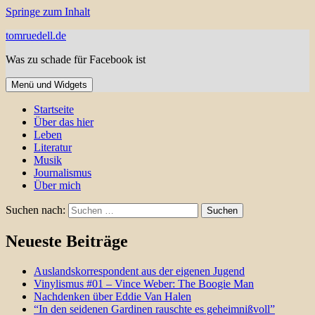
Springe zum Inhalt
tomruedell.de
Was zu schade für Facebook ist
Menü und Widgets
Startseite
Über das hier
Leben
Literatur
Musik
Journalismus
Über mich
Suchen nach:
Neueste Beiträge
Auslandskorrespondent aus der eigenen Jugend
Vinylismus #01 – Vince Weber: The Boogie Man
Nachdenken über Eddie Van Halen
“In den seidenen Gardinen rauschte es geheimnißvoll”