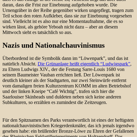
daran, dass die Frist zur Einebnung aufgehoben wurde. Die
Urnengräber in der Reihe gegenüber wirken ungepflegt, tragen zum
Teil schon den roten Aufkleber, dass sie zur Einebnung vorgesehen
sind. Vielleicht ist es also nur eine Momentaufnahme, die es so
wirken lässt, als gehöre Yeboah nicht dazu – aber an diesem
Mittwoch sieht es tatsächlich so aus.
Nazis und Nationalchauvinismus
Überbordend ist die Symbolik dann im “Löwenpark”, und das ist
natürlich Absicht.
Die Grünanlage heißt eigentlich “Ludwigspark”
,
zu Ehren Ludwigs XIV., der die Festung Sarre-Louis 1680 von
seinem Baumeister Vauban errichten ließ. Der Löwenpark ist
deutlich kleiner als der Stadtgarten, nur zwei Steinwürfe entfernt
vom damaligen freien Kulturzentrum KOMM im alten Betriebshof
und der linken Kneipe “Café Wichtig”, trafen sich hier die
Saarlouiser Skinheads und duldeten neben sich keine anderen
Subkulturen, so erzählen es zumindest die Zeitzeugen.
Für den Spitznamen des Parks verantwortlich ist eines der heftigsten
nationalchauvinistischen Kriegerdenkmäler, das ich jemals irgendwo
gesehen habe: ein brüllender Bronze-Löwe zu Ehren der Gefallenen
des Rheinischen Feldartillerieregiments von Holtzendorff. Das