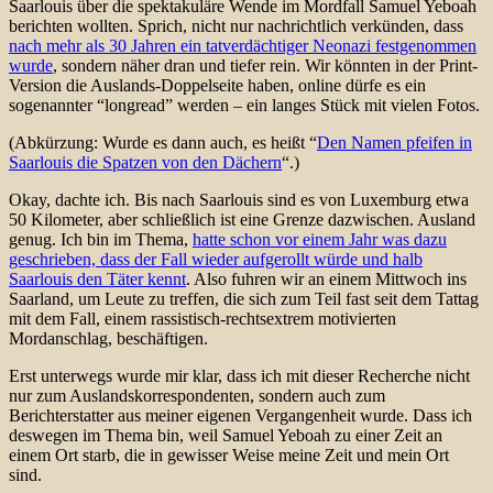
Saarlouis über die spektakuläre Wende im Mordfall Samuel Yeboah
berichten wollten. Sprich, nicht nur nachrichtlich verkünden, dass
nach mehr als 30 Jahren ein tatverdächtiger Neonazi festgenommen
wurde
, sondern näher dran und tiefer rein. Wir könnten in der Print-
Version die Auslands-Doppelseite haben, online dürfe es ein
sogenannter “longread” werden – ein langes Stück mit vielen Fotos.
(Abkürzung: Wurde es dann auch, es heißt “
Den Namen pfeifen in
Saarlouis die Spatzen von den Dächern
“.)
Okay, dachte ich. Bis nach Saarlouis sind es von Luxemburg etwa
50 Kilometer, aber schließlich ist eine Grenze dazwischen. Ausland
genug. Ich bin im Thema,
hatte schon vor einem Jahr was dazu
geschrieben, dass der Fall wieder aufgerollt würde und halb
Saarlouis den Täter kennt
. Also fuhren wir an einem Mittwoch ins
Saarland, um Leute zu treffen, die sich zum Teil fast seit dem Tattag
mit dem Fall, einem rassistisch-rechtsextrem motivierten
Mordanschlag, beschäftigen.
Erst unterwegs wurde mir klar, dass ich mit dieser Recherche nicht
nur zum Auslandskorrespondenten, sondern auch zum
Berichterstatter aus meiner eigenen Vergangenheit wurde. Dass ich
deswegen im Thema bin, weil Samuel Yeboah zu einer Zeit an
einem Ort starb, die in gewisser Weise meine Zeit und mein Ort
sind.