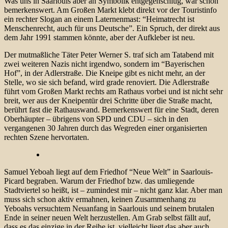
Was uns in Saarlouis aber an Symbolik entgegenschlug, war schon
bemerkenswert. Am Großen Markt klebt direkt vor der Touristinfo
ein rechter Slogan an einem Laternenmast: “Heimatrecht ist
Menschenrecht, auch für uns Deutsche”. Ein Spruch, der direkt aus
dem Jahr 1991 stammen könnte, aber der Aufkleber ist neu.
Der mutmaßliche Täter Peter Werner S. traf sich am Tatabend mit
zwei weiteren Nazis nicht irgendwo, sondern im “Bayerischen
Hof”, in der Adlerstraße. Die Kneipe gibt es nicht mehr, an der
Stelle, wo sie sich befand, wird grade renoviert. Die Adlerstraße
führt vom Großen Markt rechts am Rathaus vorbei und ist nicht sehr
breit, wer aus der Kneipentür drei Schritte über die Straße macht,
berührt fast die Rathauswand. Bemerkenswert für eine Stadt, deren
Oberhäupter – übrigens von SPD und CDU – sich in den
vergangenen 30 Jahren durch das Wegreden einer organisierten
rechten Szene hervortaten.
Samuel Yeboah liegt auf dem Friedhof “Neue Welt” in Saarlouis-
Picard begraben. Warum der Friedhof bzw. das umliegende
Stadtviertel so heißt, ist – zumindest mir – nicht ganz klar. Aber man
muss sich schon aktiv ermahnen, keinen Zusammenhang zu
Yeboahs versuchtem Neuanfang in Saarlouis und seinem brutalen
Ende in seiner neuen Welt herzustellen. Am Grab selbst fällt auf,
dass es das einzige in der Reihe ist, vielleicht liegt das aber auch