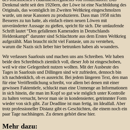
Denkmal steht seit den 1920ern, der Löwe ist eine Nachbildung des
Originals, das womöglich im Zweiten Weltkrieg eingeschmolzen
wurde, um neue Kanonen zu produzieren. Dass man 1958 nichts
Besseres zu tun hatte, als einfach einen neuen Löwen mit
unveränderter Aussage zu gießen, spricht für sich. Die umlaufende
Schrift lautet “Den gefallenen Kameraden in Deutschlands
Heldenkampf” darunter sind Schlachtorte aus dem Ersten Weltkrieg
aufgezählt. Man braucht nicht viel Fantasie, um zu verstehen,
warum die Nazis sich lieber hier betrunken haben als woanders.
Wir verlassen Saarlouis und machen uns ans Schreiben. Wir haben
beide den Schreibtisch ziemlich voll, dieser Job ist eingeschoben,
weil wir eine Gelegenheit nutzen wollten. Mit der Ausbeute des
Tages in Saarlouis und Dillingen sind wir zufrieden, dennoch bin
ich nachdenklich, ob es ausreicht. Bei jedem längeren Text, den man
für eine Veröffentlichung schreibt, vor allem bei denen mit einer
gewissen Faktentiefe, schluckt man eine Unmenge an Informationen
in sich hinein, die man im Kopf so gut wie möglich unter Kontrolle
zu halten versucht, bevor man sie in kondensierter, getrimmter Form
wieder von sich gibt. Zur Deadline ist man fertig, im Idealfall. Aber
trotz professioneller Distanz gibt es Geschichten, die einem noch ein
paar Tage nachhängen. Zu denen gehört diese hier.
Mehr dazu: