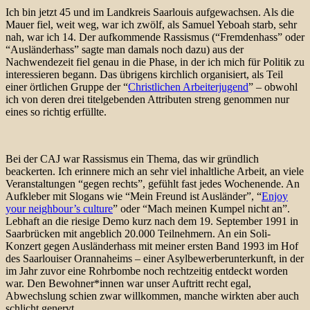
Ich bin jetzt 45 und im Landkreis Saarlouis aufgewachsen. Als die
Mauer fiel, weit weg, war ich zwölf, als Samuel Yeboah starb, sehr
nah, war ich 14. Der aufkommende Rassismus (“Fremdenhass” oder
“Ausländerhass” sagte man damals noch dazu) aus der
Nachwendezeit fiel genau in die Phase, in der ich mich für Politik zu
interessieren begann. Das übrigens kirchlich organisiert, als Teil
einer örtlichen Gruppe der “
Christlichen Arbeiterjugend
” – obwohl
ich von deren drei titelgebenden Attributen streng genommen nur
eines so richtig erfüllte.
Bei der CAJ war Rassismus ein Thema, das wir gründlich
beackerten. Ich erinnere mich an sehr viel inhaltliche Arbeit, an viele
Veranstaltungen “gegen rechts”, gefühlt fast jedes Wochenende. An
Aufkleber mit Slogans wie “Mein Freund ist Ausländer”, “
Enjoy
your neighbour’s culture
” oder “Mach meinen Kumpel nicht an”.
Lebhaft an die riesige Demo kurz nach dem 19. September 1991 in
Saarbrücken mit angeblich 20.000 Teilnehmern. An ein Soli-
Konzert gegen Ausländerhass mit meiner ersten Band 1993 im Hof
des Saarlouiser Orannaheims – einer Asylbewerberunterkunft, in der
im Jahr zuvor eine Rohrbombe noch rechtzeitig entdeckt worden
war. Den Bewohner*innen war unser Auftritt recht egal,
Abwechslung schien zwar willkommen, manche wirkten aber auch
schlicht genervt.