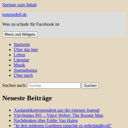
Springe zum Inhalt
tomruedell.de
Was zu schade für Facebook ist
Menü und Widgets
Startseite
Über das hier
Leben
Literatur
Musik
Journalismus
Über mich
Suchen nach:
Neueste Beiträge
Auslandskorrespondent aus der eigenen Jugend
Vinylismus #01 – Vince Weber: The Boogie Man
Nachdenken über Eddie Van Halen
“In den seidenen Gardinen rauschte es geheimnißvoll”