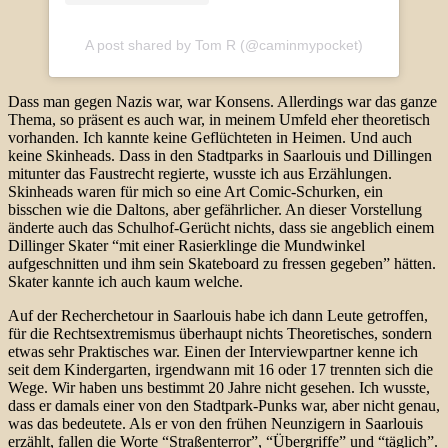
A post shared by Tom R (@caminmypocket)
Dass man gegen Nazis war, war Konsens. Allerdings war das ganze
Thema, so präsent es auch war, in meinem Umfeld eher theoretisch
vorhanden. Ich kannte keine Geflüchteten in Heimen. Und auch
keine Skinheads. Dass in den Stadtparks in Saarlouis und Dillingen
mitunter das Faustrecht regierte, wusste ich aus Erzählungen.
Skinheads waren für mich so eine Art Comic-Schurken, ein
bisschen wie die Daltons, aber gefährlicher. An dieser Vorstellung
änderte auch das Schulhof-Gerücht nichts, dass sie angeblich einem
Dillinger Skater “mit einer Rasierklinge die Mundwinkel
aufgeschnitten und ihm sein Skateboard zu fressen gegeben” hätten.
Skater kannte ich auch kaum welche.
Auf der Recherchetour in Saarlouis habe ich dann Leute getroffen,
für die Rechtsextremismus überhaupt nichts Theoretisches, sondern
etwas sehr Praktisches war. Einen der Interviewpartner kenne ich
seit dem Kindergarten, irgendwann mit 16 oder 17 trennten sich die
Wege. Wir haben uns bestimmt 20 Jahre nicht gesehen. Ich wusste,
dass er damals einer von den Stadtpark-Punks war, aber nicht genau,
was das bedeutete. Als er von den frühen Neunzigern in Saarlouis
erzählt, fallen die Worte “Straßenterror”, “Übergriffe” und “täglich”.