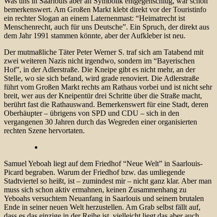
Was uns in Saarlouis aber an Symbolik entgegenschlug, war schon
bemerkenswert. Am Großen Markt klebt direkt vor der Touristinfo
ein rechter Slogan an einem Laternenmast: “Heimatrecht ist
Menschenrecht, auch für uns Deutsche”. Ein Spruch, der direkt aus
dem Jahr 1991 stammen könnte, aber der Aufkleber ist neu.
Der mutmaßliche Täter Peter Werner S. traf sich am Tatabend mit
zwei weiteren Nazis nicht irgendwo, sondern im “Bayerischen
Hof”, in der Adlerstraße. Die Kneipe gibt es nicht mehr, an der
Stelle, wo sie sich befand, wird grade renoviert. Die Adlerstraße
führt vom Großen Markt rechts am Rathaus vorbei und ist nicht sehr
breit, wer aus der Kneipentür drei Schritte über die Straße macht,
berührt fast die Rathauswand. Bemerkenswert für eine Stadt, deren
Oberhäupter – übrigens von SPD und CDU – sich in den
vergangenen 30 Jahren durch das Wegreden einer organisierten
rechten Szene hervortaten.
Samuel Yeboah liegt auf dem Friedhof “Neue Welt” in Saarlouis-
Picard begraben. Warum der Friedhof bzw. das umliegende
Stadtviertel so heißt, ist – zumindest mir – nicht ganz klar. Aber man
muss sich schon aktiv ermahnen, keinen Zusammenhang zu
Yeboahs versuchtem Neuanfang in Saarlouis und seinem brutalen
Ende in seiner neuen Welt herzustellen. Am Grab selbst fällt auf,
dass es das einzige in der Reihe ist, vielleicht liegt das aber auch