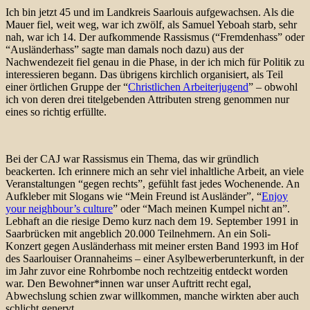
Ich bin jetzt 45 und im Landkreis Saarlouis aufgewachsen. Als die
Mauer fiel, weit weg, war ich zwölf, als Samuel Yeboah starb, sehr
nah, war ich 14. Der aufkommende Rassismus (“Fremdenhass” oder
“Ausländerhass” sagte man damals noch dazu) aus der
Nachwendezeit fiel genau in die Phase, in der ich mich für Politik zu
interessieren begann. Das übrigens kirchlich organisiert, als Teil
einer örtlichen Gruppe der “
Christlichen Arbeiterjugend
” – obwohl
ich von deren drei titelgebenden Attributen streng genommen nur
eines so richtig erfüllte.
Bei der CAJ war Rassismus ein Thema, das wir gründlich
beackerten. Ich erinnere mich an sehr viel inhaltliche Arbeit, an viele
Veranstaltungen “gegen rechts”, gefühlt fast jedes Wochenende. An
Aufkleber mit Slogans wie “Mein Freund ist Ausländer”, “
Enjoy
your neighbour’s culture
” oder “Mach meinen Kumpel nicht an”.
Lebhaft an die riesige Demo kurz nach dem 19. September 1991 in
Saarbrücken mit angeblich 20.000 Teilnehmern. An ein Soli-
Konzert gegen Ausländerhass mit meiner ersten Band 1993 im Hof
des Saarlouiser Orannaheims – einer Asylbewerberunterkunft, in der
im Jahr zuvor eine Rohrbombe noch rechtzeitig entdeckt worden
war. Den Bewohner*innen war unser Auftritt recht egal,
Abwechslung schien zwar willkommen, manche wirkten aber auch
schlicht genervt.