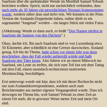
Saarlouis über die spektakuläre Wende im Mordfall Samuel Yeboah
berichten wollten. Sprich, nicht nur nachrichtlich verkünden, dass
nach mehr als 30 Jahren ein tatverdächtiger Neonazi festgenommen
wurde
, sondern näher dran und tiefer rein. Wir könnten in der Print-
Version die Auslands-Doppelseite haben, online dürfe es ein
sogenannter “longread” werden – ein langes Stück mit vielen Fotos.
(Abkürzung: Wurde es dann auch, es heißt “
Den Namen pfeifen in
Saarlouis die Spatzen von den Dächern
“.)
Okay, dachte ich. Bis nach Saarlouis sind es von Luxemburg etwa
50 Kilometer, aber schließlich ist eine Grenze dazwischen. Ausland
genug. Ich bin im Thema,
hatte schon vor einem Jahr was dazu
geschrieben, dass der Fall wieder aufgerollt würde und halb
Saarlouis den Täter kennt
. Also fuhren wir an einem Mittwoch ins
Saarland, um Leute zu treffen, die sich zum Teil fast seit dem Tattag
mit dem Fall, einem rassistisch-rechtsextrem motivierten
Mordanschlag, beschäftigen.
Erst unterwegs wurde mir klar, dass ich mit dieser Recherche nicht
nur zum Auslandskorrespondenten, sondern auch zum
Berichterstatter aus meiner eigenen Vergangenheit wurde. Dass ich
deswegen im Thema bin, weil Samuel Yeboah zu einer Zeit an
einem Ort starb, die in gewisser Weise meine Zeit und mein Ort
sind.