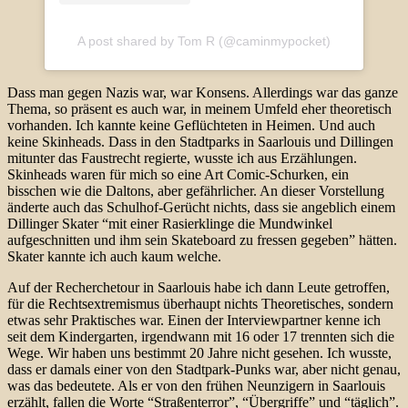
A post shared by Tom R (@caminmypocket)
Dass man gegen Nazis war, war Konsens. Allerdings war das ganze
Thema, so präsent es auch war, in meinem Umfeld eher theoretisch
vorhanden. Ich kannte keine Geflüchteten in Heimen. Und auch
keine Skinheads. Dass in den Stadtparks in Saarlouis und Dillingen
mitunter das Faustrecht regierte, wusste ich aus Erzählungen.
Skinheads waren für mich so eine Art Comic-Schurken, ein
bisschen wie die Daltons, aber gefährlicher. An dieser Vorstellung
änderte auch das Schulhof-Gerücht nichts, dass sie angeblich einem
Dillinger Skater “mit einer Rasierklinge die Mundwinkel
aufgeschnitten und ihm sein Skateboard zu fressen gegeben” hätten.
Skater kannte ich auch kaum welche.
Auf der Recherchetour in Saarlouis habe ich dann Leute getroffen,
für die Rechtsextremismus überhaupt nichts Theoretisches, sondern
etwas sehr Praktisches war. Einen der Interviewpartner kenne ich
seit dem Kindergarten, irgendwann mit 16 oder 17 trennten sich die
Wege. Wir haben uns bestimmt 20 Jahre nicht gesehen. Ich wusste,
dass er damals einer von den Stadtpark-Punks war, aber nicht genau,
was das bedeutete. Als er von den frühen Neunzigern in Saarlouis
erzählt, fallen die Worte “Straßenterror”, “Übergriffe” und “täglich”.