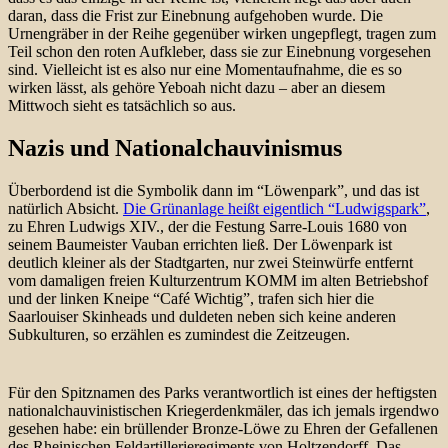
daran, dass die Frist zur Einebnung aufgehoben wurde. Die
Urnengräber in der Reihe gegenüber wirken ungepflegt, tragen zum
Teil schon den roten Aufkleber, dass sie zur Einebnung vorgesehen
sind. Vielleicht ist es also nur eine Momentaufnahme, die es so
wirken lässt, als gehöre Yeboah nicht dazu – aber an diesem
Mittwoch sieht es tatsächlich so aus.
Nazis und Nationalchauvinismus
Überbordend ist die Symbolik dann im “Löwenpark”, und das ist
natürlich Absicht.
Die Grünanlage heißt eigentlich “Ludwigspark”
,
zu Ehren Ludwigs XIV., der die Festung Sarre-Louis 1680 von
seinem Baumeister Vauban errichten ließ. Der Löwenpark ist
deutlich kleiner als der Stadtgarten, nur zwei Steinwürfe entfernt
vom damaligen freien Kulturzentrum KOMM im alten Betriebshof
und der linken Kneipe “Café Wichtig”, trafen sich hier die
Saarlouiser Skinheads und duldeten neben sich keine anderen
Subkulturen, so erzählen es zumindest die Zeitzeugen.
Für den Spitznamen des Parks verantwortlich ist eines der heftigsten
nationalchauvinistischen Kriegerdenkmäler, das ich jemals irgendwo
gesehen habe: ein brüllender Bronze-Löwe zu Ehren der Gefallenen
des Rheinischen Feldartillerieregiments von Holtzendorff. Das