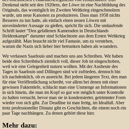
Denkmal steht seit den 1920ern, der Löwe ist eine Nachbildung des
Originals, das womöglich im Zweiten Weltkrieg eingeschmolzen
wurde, um neue Kanonen zu produzieren. Dass man 1958 nichts
Besseres zu tun hatte, als einfach einen neuen Löwen mit
unveränderter Aussage zu gießen, spricht für sich. Die umlaufende
Schrift lautet “Den gefallenen Kameraden in Deutschlands
Heldenkampf” darunter sind Schlachtorte aus dem Ersten Weltkrieg
aufgezählt. Man braucht nicht viel Fantasie, um zu verstehen,
warum die Nazis sich lieber hier betrunken haben als woanders.
Wir verlassen Saarlouis und machen uns ans Schreiben. Wir haben
beide den Schreibtisch ziemlich voll, dieser Job ist eingeschoben,
weil wir eine Gelegenheit nutzen wollten. Mit der Ausbeute des
Tages in Saarlouis und Dillingen sind wir zufrieden, dennoch bin
ich nachdenklich, ob es ausreicht. Bei jedem längeren Text, den man
für eine Veröffentlichung schreibt, vor allem bei denen mit einer
gewissen Faktentiefe, schluckt man eine Unmenge an Informationen
in sich hinein, die man im Kopf so gut wie möglich unter Kontrolle
zu halten versucht, bevor man sie in kondensierter, getrimmter Form
wieder von sich gibt. Zur Deadline ist man fertig, im Idealfall. Aber
trotz professioneller Distanz gibt es Geschichten, die einem noch ein
paar Tage nachhängen. Zu denen gehört diese hier.
Mehr dazu: