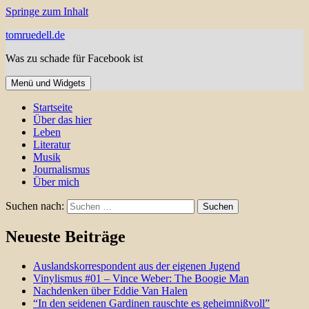
Springe zum Inhalt
tomruedell.de
Was zu schade für Facebook ist
Menü und Widgets
Startseite
Über das hier
Leben
Literatur
Musik
Journalismus
Über mich
Suchen nach:
Neueste Beiträge
Auslandskorrespondent aus der eigenen Jugend
Vinylismus #01 – Vince Weber: The Boogie Man
Nachdenken über Eddie Van Halen
“In den seidenen Gardinen rauschte es geheimnißvoll”