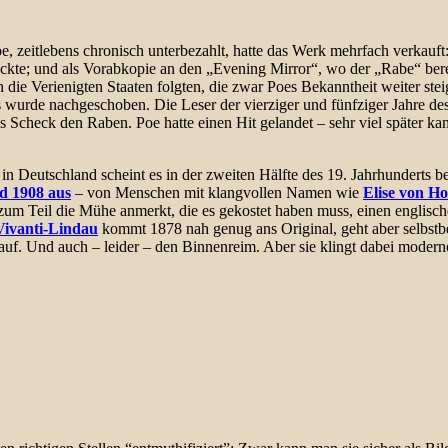
, zeitlebens chronisch unterbezahlt, hatte das Werk mehrfach verkauft:
te; und als Vorabkopie an den „Evening Mirror“, wo der „Rabe“ bereits
die Verienigten Staaten folgten, die zwar Poes Bekanntheit weiter steige
wurde nachgeschoben. Die Leser der vierziger und fünfziger Jahre de
nis Scheck den Raben. Poe hatte einen Hit gelandet – sehr viel später k
n Deutschland scheint es in der zweiten Hälfte des 19. Jahrhunderts b
d 1908 aus
– von Menschen mit klangvollen Namen wie
Elise von H
zum Teil die Mühe anmerkt, die es gekostet haben muss, einen englisc
ivanti-Lindau
kommt 1878 nah genug ans Original, geht aber selbstb
Und auch – leider – den Binnenreim. Aber sie klingt dabei moderner 