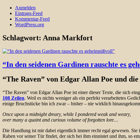
Anmelden
Eintrags-Feed
Kommentar-Feed
WordPress.org
Schlagwort:
Anna Markfort
“In den seidenen Gardinen rauschte es ge
“The Raven” von Edgar Allan Poe und die 
“The Raven” von Edgar Allan Poe ist einer dieser Texte, die sich ei
108 Zeilen
. Weil es nichts weniger als ein perfekt verarbeitetes Gedi
einige Bruchstücke bin ich zwar – bisher – nie wirklich hinausgekomm
Once upon a midnight dreary, while I pondered weak and weary,
over many a quaint and curious volume of forgotten lore…
Die Handlung ist mir dabei eigentlich immer recht egal gewesen. Sie i
Raben vor seiner Tür findet, der sich bei ihm einnistet und ihm, so e