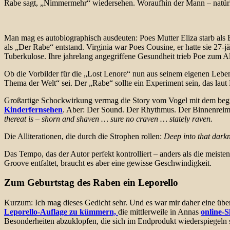
Rabe sagt, „Nimmermehr“ wiedersehen. Woraufhin der Mann – natürl
Man mag es autobiographisch ausdeuten: Poes Mutter Eliza starb als Ed
als „Der Rabe“ entstand. Virginia war Poes Cousine, er hatte sie 27-jä
Tuberkulose. Ihre jahrelang angegriffene Gesundheit trieb Poe zum A
Ob die Vorbilder für die „Lost Lenore“ nun aus seinem eigenen Lebe
Thema der Welt“ sei. Der „Rabe“ sollte ein Experiment sein, das laut
Großartige Schockwirkung vermag die Story vom Vogel mit dem begre
Kinderfernsehen
. Aber: Der Sound. Der Rhythmus. Der Binnenreim,
thereat is – shorn and shaven … sure no craven … stately raven.
Die Alliterationen, die durch die Strophen rollen:
Deep into that dark
Das Tempo, das der Autor perfekt kontrolliert – anders als die meist
Groove entfaltet, braucht es aber eine gewisse Geschwindigkeit.
Zum Geburtstag des Raben ein Leporello
Kurzum: Ich mag dieses Gedicht sehr.
Und es war mir daher eine üb
Leporello-Auflage zu kümmern,
die mittlerweile in Annas
online-
Besonderheiten abzuklopfen, die sich im Endprodukt wiederspiegeln 