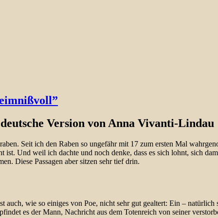
heimnißvoll”
deutsche Version von Anna Vivanti-Lindau
ngraben. Seit ich den Raben so ungefähr mit 17 zum ersten Mal wahrge
cht ist. Und weil ich dachte und noch denke, dass es sich lohnt, sich d
en. Diese Passagen aber sitzen sehr tief drin.
st auch, wie so einiges von Poe, nicht sehr gut gealtert: Ein – natürli
mpfindet es der Mann, Nachricht aus dem Totenreich von seiner verstorb