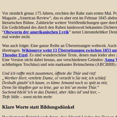
Vor ziemlich genau 175 Jahren, erschien der Rabe zum ersten Mal. Poe
Magazin „American Review“, das es aber erst im Februar 1845 abdruck
literarischen Bühne. Zahlreiche weitere Veröffentlichungen quer durch 
Ein Gedichtband des durch den Raben landesweit bekannten Dichters 
“
Ohrwurm der amerikanischen Lyrik
” nennt Literaturkritiker De
mal wieder nicht.
Was auch folgte: Eine ganze Reihe an Übersetzungen weltweit. Auch i
übertragen.
Wikisource weist 13 Übersetzungen zwischen 1853 un
Theodor Etzel
. Es sind wunderschöne Texte, denen man leider aber 
Eine Version sticht dabei heraus, aus verschiedenen Gründen:
Anna V
achthebigen Trochäus) und sein markantes Reimschema (ABCBBB) auf. 
Und ich raffte mich zusammen, öffnete die Thür und rief:
„Werther Herr, verehrte Dame, o! verzeih’n Sie mir, ich schlief.
Deshalb glaubt’ ich kaum, es käme Jemand noch so spät zu mir,
Denn Sie klopften gar so leise, gar so leis’ an meine Thür.“
Suchend blickt’ ich in das Dunkel, aber Alles öd’ und leer, –
Tiefe Stille – sonst nichts mehr.
Klare Worte statt Bildungsdünkel