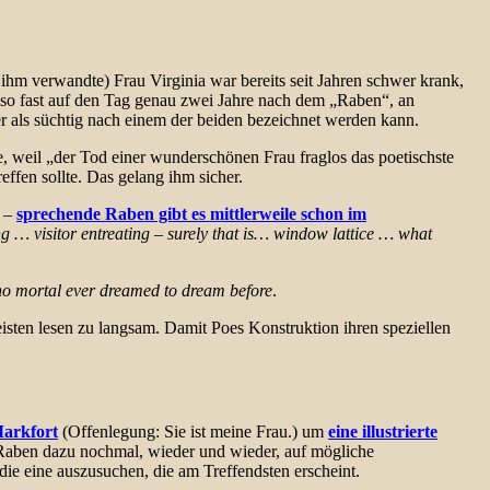
 ihm verwandte) Frau Virginia war bereits seit Jahren schwer krank,
, also fast auf den Tag genau zwei Jahre nach dem „Raben“, an
r als süchtig nach einem der beiden bezeichnet werden kann.
, weil „der Tod einer wunderschönen Frau fraglos das poetischste
ffen sollte. Das gelang ihm sicher.
n –
sprechende Raben gibt es mittlerweile schon im
ing … visitor entreating – surely that is… window lattice … what
 no mortal ever dreamed to dream before
.
eisten lesen zu langsam. Damit Poes Konstruktion ihren speziellen
Markfort
(Offenlegung: Sie ist meine Frau.) um
eine illustrierte
n Raben dazu nochmal, wieder und wieder, auf mögliche
die eine auszusuchen, die am Treffendsten erscheint.