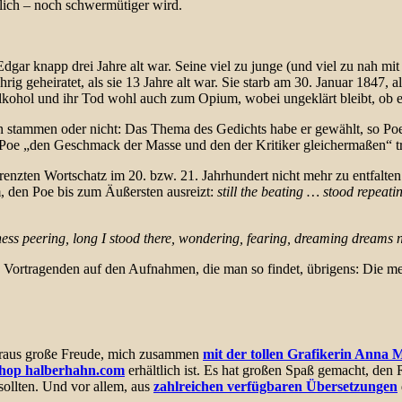
ich – noch schwermütiger wird.
gar knapp drei Jahre alt war. Seine viel zu junge (und viel zu nah mit
hrig geheiratet, als sie 13 Jahre alt war. Sie starb am 30. Januar 1847
lkohol und ihr Tod wohl auch zum Opium, wobei ungeklärt bleibt, ob e
n stammen oder nicht: Das Thema des Gedichts habe er gewählt, so Poe
 Poe „den Geschmack der Masse und den der Kritiker gleichermaßen“ tre
nzten Wortschatz im 20. bzw. 21. Jahrhundert nicht mehr zu entfalte
 den Poe bis zum Äußersten ausreizt:
still the beating … stood repeat
ness peering, long I stood there, wondering, fearing, dreaming dreams
en Vortragenden auf den Aufnahmen, die man so findet, übrigens: Die m
eraus große Freude, mich zusammen
mit der tollen Grafikerin Anna 
Shop halberhahn.com
erhältlich ist. Es hat großen Spaß gemacht, de
sollten. Und vor allem, aus
zahlreichen verfügbaren Übersetzungen