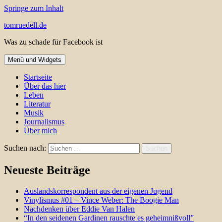
Springe zum Inhalt
tomruedell.de
Was zu schade für Facebook ist
Menü und Widgets
Startseite
Über das hier
Leben
Literatur
Musik
Journalismus
Über mich
Suchen nach:
Neueste Beiträge
Auslandskorrespondent aus der eigenen Jugend
Vinylismus #01 – Vince Weber: The Boogie Man
Nachdenken über Eddie Van Halen
“In den seidenen Gardinen rauschte es geheimnißvoll”