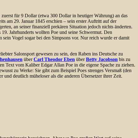
 zuerst für 9 Dollar (etwa 300 Dollar in heutiger Währung) an das
 am 29. Januar 1845 erschien – sein erster Auftritt auf der
rten, an seiner finanziell prekären Situation jedoch nichts änderten.
s 19. Jahrhunderts wollten Poe und seine Schwermut. Den
am sein Vogel sogar bei den Simpsons vor. Nur reich wurde er damit
eliebter Salonsport gewesen zu sein, den Raben ins Deutsche zu
ohenhausen
über
Carl Theodor Eben
über
Betty Jacobson
bis zu
hen Text vom Kaliber Edgar Allan Poe in die eigene Spache zu ziehen.
ewusst zu Werke: Sie gibt zum Beispiel Poes strenges Versmaß (den
und deutlich müheloser als die anderen Übersetzer ihrer Zeit.