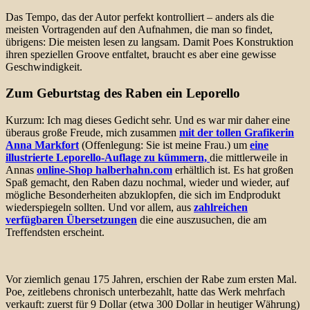
Das Tempo, das der Autor perfekt kontrolliert – anders als die
meisten Vortragenden auf den Aufnahmen, die man so findet,
übrigens: Die meisten lesen zu langsam. Damit Poes Konstruktion
ihren speziellen Groove entfaltet, braucht es aber eine gewisse
Geschwindigkeit.
Zum Geburtstag des Raben ein Leporello
Kurzum: Ich mag dieses Gedicht sehr.
Und es war mir daher eine
überaus große Freude, mich zusammen
mit der tollen Grafikerin
Anna Markfort
(Offenlegung: Sie ist meine Frau.) um
eine
illustrierte Leporello-Auflage zu kümmern,
die mittlerweile in
Annas
online-Shop halberhahn.com
erhältlich ist. Es hat großen
Spaß gemacht, den Raben dazu nochmal, wieder und wieder, auf
mögliche Besonderheiten abzuklopfen, die sich im Endprodukt
wiederspiegeln sollten. Und vor allem, aus
zahlreichen
verfügbaren Übersetzungen
die eine auszusuchen, die am
Treffendsten erscheint.
Vor ziemlich genau 175 Jahren, erschien der Rabe zum ersten Mal.
Poe, zeitlebens chronisch unterbezahlt, hatte das Werk mehrfach
verkauft: zuerst für 9 Dollar (etwa 300 Dollar in heutiger Währung)