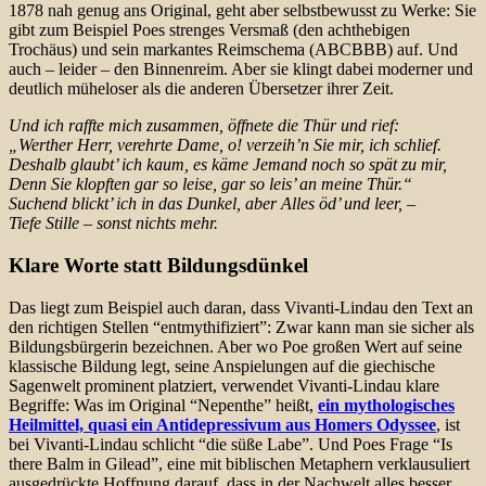
1878 nah genug ans Original, geht aber selbstbewusst zu Werke: Sie
gibt zum Beispiel Poes strenges Versmaß (den achthebigen
Trochäus) und sein markantes Reimschema (ABCBBB) auf. Und
auch – leider – den Binnenreim. Aber sie klingt dabei moderner und
deutlich müheloser als die anderen Übersetzer ihrer Zeit.
Und ich raffte mich zusammen, öffnete die Thür und rief:
„Werther Herr, verehrte Dame, o! verzeih’n Sie mir, ich schlief.
Deshalb glaubt’ ich kaum, es käme Jemand noch so spät zu mir,
Denn Sie klopften gar so leise, gar so leis’ an meine Thür.“
Suchend blickt’ ich in das Dunkel, aber Alles öd’ und leer, –
Tiefe Stille – sonst nichts mehr.
Klare Worte statt Bildungsdünkel
Das liegt zum Beispiel auch daran, dass Vivanti-Lindau den Text an
den richtigen Stellen “entmythifiziert”: Zwar kann man sie sicher als
Bildungsbürgerin bezeichnen. Aber wo Poe großen Wert auf seine
klassische Bildung legt, seine Anspielungen auf die giechische
Sagenwelt prominent platziert, verwendet Vivanti-Lindau klare
Begriffe: Was im Original “Nepenthe” heißt,
ein mythologisches
Heilmittel, quasi ein Antidepressivum aus Homers Odyssee
, ist
bei Vivanti-Lindau schlicht “die süße Labe”. Und Poes Frage “Is
there Balm in Gilead”, eine mit biblischen Metaphern verklausuliert
ausgedrückte Hoffnung darauf, dass in der Nachwelt alles besser