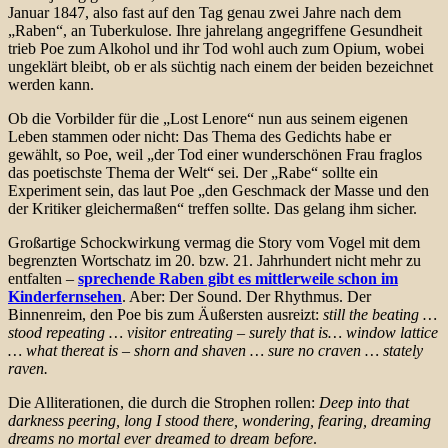
Januar 1847, also fast auf den Tag genau zwei Jahre nach dem
„Raben“, an Tuberkulose. Ihre jahrelang angegriffene Gesundheit
trieb Poe zum Alkohol und ihr Tod wohl auch zum Opium, wobei
ungeklärt bleibt, ob er als süchtig nach einem der beiden bezeichnet
werden kann.
Ob die Vorbilder für die „Lost Lenore“ nun aus seinem eigenen
Leben stammen oder nicht: Das Thema des Gedichts habe er
gewählt, so Poe, weil „der Tod einer wunderschönen Frau fraglos
das poetischste Thema der Welt“ sei. Der „Rabe“ sollte ein
Experiment sein, das laut Poe „den Geschmack der Masse und den
der Kritiker gleichermaßen“ treffen sollte. Das gelang ihm sicher.
Großartige Schockwirkung vermag die Story vom Vogel mit dem
begrenzten Wortschatz im 20. bzw. 21. Jahrhundert nicht mehr zu
entfalten –
sprechende Raben gibt es mittlerweile schon im
Kinderfernsehen
. Aber: Der Sound. Der Rhythmus. Der
Binnenreim, den Poe bis zum Äußersten ausreizt:
still the beating …
stood repeating … visitor entreating – surely that is… window lattice
… what thereat is – shorn and shaven … sure no craven … stately
raven.
Die Alliterationen, die durch die Strophen rollen:
Deep into that
darkness peering, long I stood there, wondering, fearing, dreaming
dreams no mortal ever dreamed to dream before
.