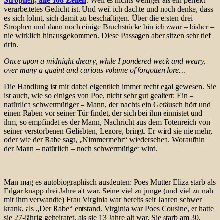
Strophen, alle 108 Zeilen
. Weil es nichts weniger als ein perfekt
verarbeitetes Gedicht ist. Und weil ich dachte und noch denke, dass
es sich lohnt, sich damit zu beschäftigen. Über die ersten drei
Strophen und dann noch einige Bruchstücke bin ich zwar – bisher –
nie wirklich hinausgekommen. Diese Passagen aber sitzen sehr tief
drin.
Once upon a midnight dreary, while I pondered weak and weary,
over many a quaint and curious volume of forgotten lore…
Die Handlung ist mir dabei eigentlich immer recht egal gewesen. Sie
ist auch, wie so einiges von Poe, nicht sehr gut gealtert: Ein –
natürlich schwermütiger – Mann, der nachts ein Geräusch hört und
einen Raben vor seiner Tür findet, der sich bei ihm einnistet und
ihm, so empfindet es der Mann, Nachricht aus dem Totenreich von
seiner verstorbenen Geliebten, Lenore, bringt. Er wird sie nie mehr,
oder wie der Rabe sagt, „Nimmermehr“ wiedersehen. Woraufhin
der Mann – natürlich – noch schwermütiger wird.
Man mag es autobiographisch ausdeuten: Poes Mutter Eliza starb als
Edgar knapp drei Jahre alt war. Seine viel zu junge (und viel zu nah
mit ihm verwandte) Frau Virginia war bereits seit Jahren schwer
krank, als „Der Rabe“ entstand. Virginia war Poes Cousine, er hatte
sie 27-jährig geheiratet, als sie 13 Jahre alt war. Sie starb am 30.