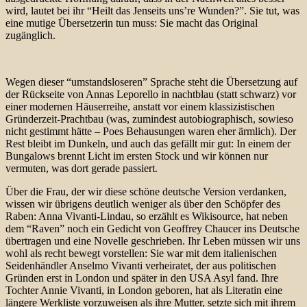
wird, lautet bei ihr “Heilt das Jenseits uns’re Wunden?”. Sie tut, was
eine mutige Übersetzerin tun muss: Sie macht das Original
zugänglich.
Wegen dieser “umstandsloseren” Sprache steht die Übersetzung auf
der Rückseite von Annas Leporello in nachtblau (statt schwarz) vor
einer modernen Häuserreihe, anstatt vor einem klassizistischen
Gründerzeit-Prachtbau (was, zumindest autobiographisch, sowieso
nicht gestimmt hätte – Poes Behausungen waren eher ärmlich). Der
Rest bleibt im Dunkeln, und auch das gefällt mir gut: In einem der
Bungalows brennt Licht im ersten Stock und wir können nur
vermuten, was dort gerade passiert.
Über die Frau, der wir diese schöne deutsche Version verdanken,
wissen wir übrigens deutlich weniger als über den Schöpfer des
Raben: Anna Vivanti-Lindau, so erzählt es Wikisource, hat neben
dem “Raven” noch ein Gedicht von Geoffrey Chaucer ins Deutsche
übertragen und eine Novelle geschrieben. Ihr Leben müssen wir uns
wohl als recht bewegt vorstellen: Sie war mit dem italienischen
Seidenhändler Anselmo Vivanti verheiratet, der aus politischen
Gründen erst in London und später in den USA Asyl fand. Ihre
Tochter Annie Vivanti, in London geboren, hat als Literatin eine
längere Werkliste vorzuweisen als ihre Mutter, setzte sich mit ihrem