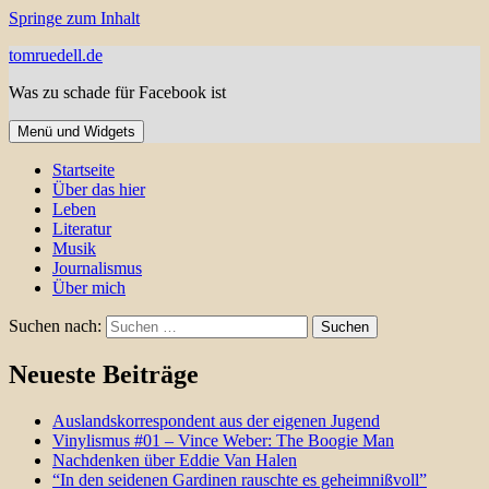
Springe zum Inhalt
tomruedell.de
Was zu schade für Facebook ist
Menü und Widgets
Startseite
Über das hier
Leben
Literatur
Musik
Journalismus
Über mich
Suchen nach:
Neueste Beiträge
Auslandskorrespondent aus der eigenen Jugend
Vinylismus #01 – Vince Weber: The Boogie Man
Nachdenken über Eddie Van Halen
“In den seidenen Gardinen rauschte es geheimnißvoll”