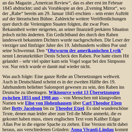
an das Magazin „American Review“, das es aber erst im Februar
1845 abdruckte; und als Vorabkopie an den „Evening Mirror“, wo
der „Rabe“ bereits am 29. Januar 1845 erschien – sein erster Auftritt
auf der literarischen Bühne. Zahlreiche weitere Veröffentlichungen
quer durch die Verienigten Staaten folgten, die zwar Poes
Bekanntheit weiter steigerten, an seiner finanziell prekären Situation
jedoch nichts änderten. Ein Gedichtband des durch den Raben
landesweit bekannten Dichters wurde nachgeschoben. Die Leser der
vierziger und fünfziger Jahre des 19. Jahrhunderts wollten Poe und
seine Schwermut. Den “
Ohrwurm der amerikanischen Lyrik
”
nennt Literaturkritiker Denis Scheck den Raben. Poe hatte einen Hit
gelandet – sehr viel später kam sein Vogel sogar bei den Simpsons
vor. Nur reich wurde er damit mal wieder nicht.
Was auch folgte: Eine ganze Reihe an Übersetzungen weltweit.
Auch in Deutschland scheint es in der zweiten Hälfte des 19.
Jahrhunderts beliebter Salonsport gewesen zu sein, den Raben ins
Deutsche zu übertragen.
Wikisource weist 13 Übersetzungen
zwischen 1853 und 1908 aus
– von Menschen mit klangvollen
Namen wie
Elise von Hohenhausen
über
Carl Theodor Eben
über
Betty Jacobson
bis zu
Theodor Etzel
. Es sind wunderschöne
Texte, denen man leider aber zum Teil die Mühe anmerkt, die es
gekostet haben muss, einen englischen Text vom Kaliber Edgar
Allan Poe in die eigene Spache zu ziehen. Eine Version sticht dabei
heraus, aus verschiedenen Gründen:
Anna Vivanti-Lindau
kommt