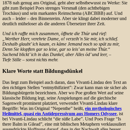
1878 nah genug ans Original, geht aber selbstbewusst zu Werke: Sie
gibt zum Beispiel Poes strenges Versmaß (den achthebigen
Trochäus) und sein markantes Reimschema (ABCBBB) auf. Und
auch – leider – den Binnenreim. Aber sie klingt dabei moderner und
deutlich müheloser als die anderen Übersetzer ihrer Zeit.
Und ich raffte mich zusammen, öffnete die Thür und rief:
„Werther Herr, verehrte Dame, o! verzeih’n Sie mir, ich schlief.
Deshalb glaubt’ ich kaum, es käme Jemand noch so spät zu mir,
Denn Sie klopften gar so leise, gar so leis’ an meine Thür.“
Suchend blickt’ ich in das Dunkel, aber Alles öd’ und leer, –
Tiefe Stille – sonst nichts mehr.
Klare Worte statt Bildungsdünkel
Das liegt zum Beispiel auch daran, dass Vivanti-Lindau den Text an
den richtigen Stellen “entmythifiziert”: Zwar kann man sie sicher als
Bildungsbürgerin bezeichnen. Aber wo Poe großen Wert auf seine
klassische Bildung legt, seine Anspielungen auf die giechische
Sagenwelt prominent platziert, verwendet Vivanti-Lindau klare
Begriffe: Was im Original “Nepenthe” heißt,
ein mythologisches
Heilmittel, quasi ein Antidepressivum aus Homers Odyssee
, ist
bei Vivanti-Lindau schlicht “die süße Labe”. Und Poes Frage “Is
there Balm in Gilead”, eine mit biblischen Metaphern verklausuliert
ausgedrückte Hoffnung darauf, dass in der Nachwelt alles besser