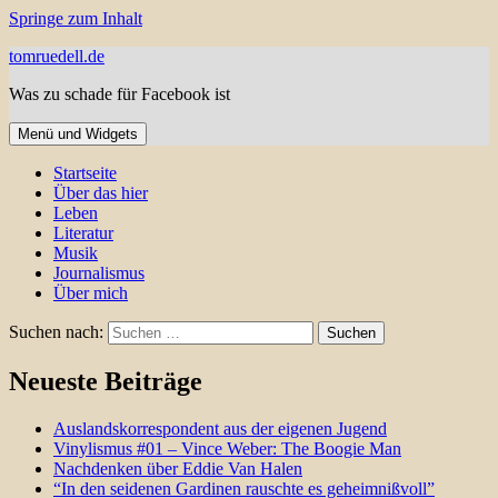
Springe zum Inhalt
tomruedell.de
Was zu schade für Facebook ist
Menü und Widgets
Startseite
Über das hier
Leben
Literatur
Musik
Journalismus
Über mich
Suchen nach:
Neueste Beiträge
Auslandskorrespondent aus der eigenen Jugend
Vinylismus #01 – Vince Weber: The Boogie Man
Nachdenken über Eddie Van Halen
“In den seidenen Gardinen rauschte es geheimnißvoll”