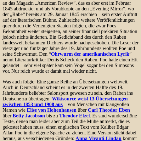
an das Magazin „American Review“, das es aber erst im Februar
1845 abdruckte; und als Vorabkopie an den „Evening Mirror“, wo
der „Rabe“ bereits am 29. Januar 1845 erschien – sein erster Auftritt
auf der literarischen Bühne. Zahlreiche weitere Veröffentlichungen
quer durch die Verienigten Staaten folgten, die zwar Poes
Bekanntheit weiter steigerten, an seiner finanziell prekären Situation
jedoch nichts änderten. Ein Gedichtband des durch den Raben
landesweit bekannten Dichters wurde nachgeschoben. Die Leser der
vierziger und fünfziger Jahre des 19. Jahrhunderts wollten Poe und
seine Schwermut. Den “
Ohrwurm der amerikanischen Lyrik
”
nennt Literaturkritiker Denis Scheck den Raben. Poe hatte einen Hit
gelandet – sehr viel später kam sein Vogel sogar bei den Simpsons
vor. Nur reich wurde er damit mal wieder nicht.
Was auch folgte: Eine ganze Reihe an Übersetzungen weltweit.
Auch in Deutschland scheint es in der zweiten Hälfte des 19.
Jahrhunderts beliebter Salonsport gewesen zu sein, den Raben ins
Deutsche zu übertragen.
Wikisource weist 13 Übersetzungen
zwischen 1853 und 1908 aus
– von Menschen mit klangvollen
Namen wie
Elise von Hohenhausen
über
Carl Theodor Eben
über
Betty Jacobson
bis zu
Theodor Etzel
. Es sind wunderschöne
Texte, denen man leider aber zum Teil die Mühe anmerkt, die es
gekostet haben muss, einen englischen Text vom Kaliber Edgar
Allan Poe in die eigene Spache zu ziehen. Eine Version sticht dabei
heraus, aus verschiedenen Gründen:
Anna Vivanti-Lindau
kommt