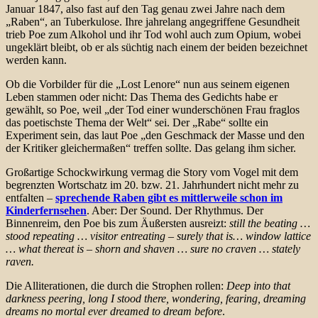
Januar 1847, also fast auf den Tag genau zwei Jahre nach dem
„Raben“, an Tuberkulose. Ihre jahrelang angegriffene Gesundheit
trieb Poe zum Alkohol und ihr Tod wohl auch zum Opium, wobei
ungeklärt bleibt, ob er als süchtig nach einem der beiden bezeichnet
werden kann.
Ob die Vorbilder für die „Lost Lenore“ nun aus seinem eigenen
Leben stammen oder nicht: Das Thema des Gedichts habe er
gewählt, so Poe, weil „der Tod einer wunderschönen Frau fraglos
das poetischste Thema der Welt“ sei. Der „Rabe“ sollte ein
Experiment sein, das laut Poe „den Geschmack der Masse und den
der Kritiker gleichermaßen“ treffen sollte. Das gelang ihm sicher.
Großartige Schockwirkung vermag die Story vom Vogel mit dem
begrenzten Wortschatz im 20. bzw. 21. Jahrhundert nicht mehr zu
entfalten –
sprechende Raben gibt es mittlerweile schon im
Kinderfernsehen
. Aber: Der Sound. Der Rhythmus. Der
Binnenreim, den Poe bis zum Äußersten ausreizt:
still the beating …
stood repeating … visitor entreating – surely that is… window lattice
… what thereat is – shorn and shaven … sure no craven … stately
raven.
Die Alliterationen, die durch die Strophen rollen:
Deep into that
darkness peering, long I stood there, wondering, fearing, dreaming
dreams no mortal ever dreamed to dream before
.