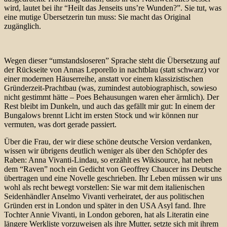
wird, lautet bei ihr “Heilt das Jenseits uns’re Wunden?”. Sie tut, was
eine mutige Übersetzerin tun muss: Sie macht das Original
zugänglich.
Wegen dieser “umstandsloseren” Sprache steht die Übersetzung auf
der Rückseite von Annas Leporello in nachtblau (statt schwarz) vor
einer modernen Häuserreihe, anstatt vor einem klassizistischen
Gründerzeit-Prachtbau (was, zumindest autobiographisch, sowieso
nicht gestimmt hätte – Poes Behausungen waren eher ärmlich). Der
Rest bleibt im Dunkeln, und auch das gefällt mir gut: In einem der
Bungalows brennt Licht im ersten Stock und wir können nur
vermuten, was dort gerade passiert.
Über die Frau, der wir diese schöne deutsche Version verdanken,
wissen wir übrigens deutlich weniger als über den Schöpfer des
Raben: Anna Vivanti-Lindau, so erzählt es Wikisource, hat neben
dem “Raven” noch ein Gedicht von Geoffrey Chaucer ins Deutsche
übertragen und eine Novelle geschrieben. Ihr Leben müssen wir uns
wohl als recht bewegt vorstellen: Sie war mit dem italienischen
Seidenhändler Anselmo Vivanti verheiratet, der aus politischen
Gründen erst in London und später in den USA Asyl fand. Ihre
Tochter Annie Vivanti, in London geboren, hat als Literatin eine
längere Werkliste vorzuweisen als ihre Mutter, setzte sich mit ihrem