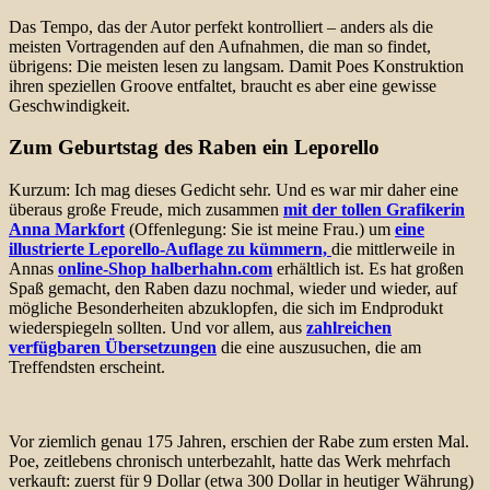
Das Tempo, das der Autor perfekt kontrolliert – anders als die
meisten Vortragenden auf den Aufnahmen, die man so findet,
übrigens: Die meisten lesen zu langsam. Damit Poes Konstruktion
ihren speziellen Groove entfaltet, braucht es aber eine gewisse
Geschwindigkeit.
Zum Geburtstag des Raben ein Leporello
Kurzum: Ich mag dieses Gedicht sehr.
Und es war mir daher eine
überaus große Freude, mich zusammen
mit der tollen Grafikerin
Anna Markfort
(Offenlegung: Sie ist meine Frau.) um
eine
illustrierte Leporello-Auflage zu kümmern,
die mittlerweile in
Annas
online-Shop halberhahn.com
erhältlich ist. Es hat großen
Spaß gemacht, den Raben dazu nochmal, wieder und wieder, auf
mögliche Besonderheiten abzuklopfen, die sich im Endprodukt
wiederspiegeln sollten. Und vor allem, aus
zahlreichen
verfügbaren Übersetzungen
die eine auszusuchen, die am
Treffendsten erscheint.
Vor ziemlich genau 175 Jahren, erschien der Rabe zum ersten Mal.
Poe, zeitlebens chronisch unterbezahlt, hatte das Werk mehrfach
verkauft: zuerst für 9 Dollar (etwa 300 Dollar in heutiger Währung)