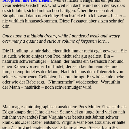
Strophen, alle 108 Zeilen
. Weil es nichts weniger als ein perfekt
verarbeitetes Gedicht ist. Und weil ich dachte und noch denke, dass
es sich lohnt, sich damit zu beschäftigen. Über die ersten drei
Strophen und dann noch einige Bruchstücke bin ich zwar – bisher –
nie wirklich hinausgekommen. Diese Passagen aber sitzen sehr tief
drin.
Once upon a midnight dreary, while I pondered weak and weary,
over many a quaint and curious volume of forgotten lore…
Die Handlung ist mir dabei eigentlich immer recht egal gewesen. Sie
ist auch, wie so einiges von Poe, nicht sehr gut gealtert: Ein –
natürlich schwermütiger – Mann, der nachts ein Geräusch hört und
einen Raben vor seiner Tür findet, der sich bei ihm einnistet und
ihm, so empfindet es der Mann, Nachricht aus dem Totenreich von
seiner verstorbenen Geliebten, Lenore, bringt. Er wird sie nie mehr,
oder wie der Rabe sagt, „Nimmermehr“ wiedersehen. Woraufhin
der Mann – natürlich – noch schwermütiger wird.
Man mag es autobiographisch ausdeuten: Poes Mutter Eliza starb als
Edgar knapp drei Jahre alt war. Seine viel zu junge (und viel zu nah
mit ihm verwandte) Frau Virginia war bereits seit Jahren schwer
krank, als „Der Rabe“ entstand. Virginia war Poes Cousine, er hatte
sie 27-jährig geheiratet, als sie 13 Jahre alt war. Sie starb am 30.