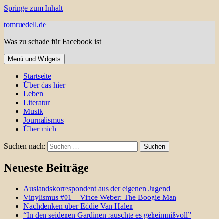
Springe zum Inhalt
tomruedell.de
Was zu schade für Facebook ist
Menü und Widgets
Startseite
Über das hier
Leben
Literatur
Musik
Journalismus
Über mich
Suchen nach:
Neueste Beiträge
Auslandskorrespondent aus der eigenen Jugend
Vinylismus #01 – Vince Weber: The Boogie Man
Nachdenken über Eddie Van Halen
“In den seidenen Gardinen rauschte es geheimnißvoll”