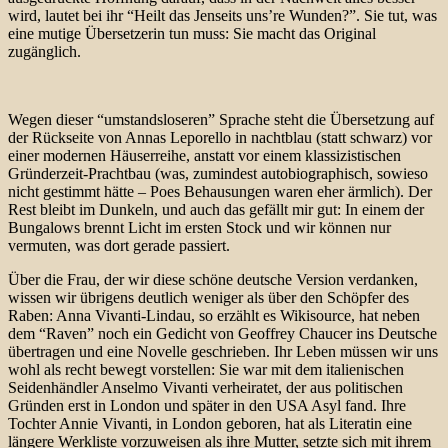
wird, lautet bei ihr “Heilt das Jenseits uns’re Wunden?”. Sie tut, was
eine mutige Übersetzerin tun muss: Sie macht das Original
zugänglich.
Wegen dieser “umstandsloseren” Sprache steht die Übersetzung auf
der Rückseite von Annas Leporello in nachtblau (statt schwarz) vor
einer modernen Häuserreihe, anstatt vor einem klassizistischen
Gründerzeit-Prachtbau (was, zumindest autobiographisch, sowieso
nicht gestimmt hätte – Poes Behausungen waren eher ärmlich). Der
Rest bleibt im Dunkeln, und auch das gefällt mir gut: In einem der
Bungalows brennt Licht im ersten Stock und wir können nur
vermuten, was dort gerade passiert.
Über die Frau, der wir diese schöne deutsche Version verdanken,
wissen wir übrigens deutlich weniger als über den Schöpfer des
Raben: Anna Vivanti-Lindau, so erzählt es Wikisource, hat neben
dem “Raven” noch ein Gedicht von Geoffrey Chaucer ins Deutsche
übertragen und eine Novelle geschrieben. Ihr Leben müssen wir uns
wohl als recht bewegt vorstellen: Sie war mit dem italienischen
Seidenhändler Anselmo Vivanti verheiratet, der aus politischen
Gründen erst in London und später in den USA Asyl fand. Ihre
Tochter Annie Vivanti, in London geboren, hat als Literatin eine
längere Werkliste vorzuweisen als ihre Mutter, setzte sich mit ihrem