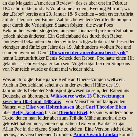
an das Magazin „American Review“, das es aber erst im Februar
1845 abdruckte; und als Vorabkopie an den „Evening Mirror“, wo
der „Rabe“ bereits am 29. Januar 1845 erschien – sein erster Auftritt
auf der literarischen Bühne. Zahlreiche weitere Veröffentlichungen
quer durch die Verienigten Staaten folgten, die zwar Poes
Bekanntheit weiter steigerten, an seiner finanziell prekären Situation
jedoch nichts änderten. Ein Gedichtband des durch den Raben
landesweit bekannten Dichters wurde nachgeschoben. Die Leser der
vierziger und fünfziger Jahre des 19. Jahrhunderts wollten Poe und
seine Schwermut. Den “
Ohrwurm der amerikanischen Lyrik
”
nennt Literaturkritiker Denis Scheck den Raben. Poe hatte einen Hit
gelandet – sehr viel später kam sein Vogel sogar bei den Simpsons
vor. Nur reich wurde er damit mal wieder nicht.
Was auch folgte: Eine ganze Reihe an Übersetzungen weltweit.
Auch in Deutschland scheint es in der zweiten Hälfte des 19.
Jahrhunderts beliebter Salonsport gewesen zu sein, den Raben ins
Deutsche zu übertragen.
Wikisource weist 13 Übersetzungen
zwischen 1853 und 1908 aus
– von Menschen mit klangvollen
Namen wie
Elise von Hohenhausen
über
Carl Theodor Eben
über
Betty Jacobson
bis zu
Theodor Etzel
. Es sind wunderschöne
Texte, denen man leider aber zum Teil die Mühe anmerkt, die es
gekostet haben muss, einen englischen Text vom Kaliber Edgar
Allan Poe in die eigene Spache zu ziehen. Eine Version sticht dabei
heraus, aus verschiedenen Gründen:
Anna Vivanti-Lindau
kommt