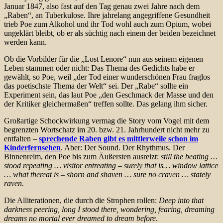
Januar 1847, also fast auf den Tag genau zwei Jahre nach dem
„Raben“, an Tuberkulose. Ihre jahrelang angegriffene Gesundheit
trieb Poe zum Alkohol und ihr Tod wohl auch zum Opium, wobei
ungeklärt bleibt, ob er als süchtig nach einem der beiden bezeichnet
werden kann.
Ob die Vorbilder für die „Lost Lenore“ nun aus seinem eigenen
Leben stammen oder nicht: Das Thema des Gedichts habe er
gewählt, so Poe, weil „der Tod einer wunderschönen Frau fraglos
das poetischste Thema der Welt“ sei. Der „Rabe“ sollte ein
Experiment sein, das laut Poe „den Geschmack der Masse und den
der Kritiker gleichermaßen“ treffen sollte. Das gelang ihm sicher.
Großartige Schockwirkung vermag die Story vom Vogel mit dem
begrenzten Wortschatz im 20. bzw. 21. Jahrhundert nicht mehr zu
entfalten –
sprechende Raben gibt es mittlerweile schon im
Kinderfernsehen
. Aber: Der Sound. Der Rhythmus. Der
Binnenreim, den Poe bis zum Äußersten ausreizt:
still the beating …
stood repeating … visitor entreating – surely that is… window lattice
… what thereat is – shorn and shaven … sure no craven … stately
raven.
Die Alliterationen, die durch die Strophen rollen:
Deep into that
darkness peering, long I stood there, wondering, fearing, dreaming
dreams no mortal ever dreamed to dream before
.