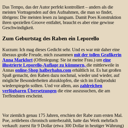
Das Tempo, das der Autor perfekt kontrolliert – anders als die
meisten Vortragenden auf den Aufnahmen, die man so findet,
übrigens: Die meisten lesen zu langsam. Damit Poes Konstruktion
ihren speziellen Groove entfaltet, braucht es aber eine gewisse
Geschwindigkeit.
Zum Geburtstag des Raben ein Leporello
Kurzum: Ich mag dieses Gedicht sehr.
Und es war mir daher eine
überaus große Freude, mich zusammen
mit der tollen Grafikerin
Anna Markfort
(Offenlegung: Sie ist meine Frau.) um
eine
illustrierte Leporello-Auflage zu kümmern,
die mittlerweile in
Annas
online-Shop halberhahn.com
erhältlich ist. Es hat großen
Spaß gemacht, den Raben dazu nochmal, wieder und wieder, auf
mögliche Besonderheiten abzuklopfen, die sich im Endprodukt
wiederspiegeln sollten. Und vor allem, aus
zahlreichen
verfügbaren Übersetzungen
die eine auszusuchen, die am
Treffendsten erscheint.
Vor ziemlich genau 175 Jahren, erschien der Rabe zum ersten Mal.
Poe, zeitlebens chronisch unterbezahlt, hatte das Werk mehrfach
verkauft: zuerst für 9 Dollar (etwa 300 Dollar in heutiger Währung)