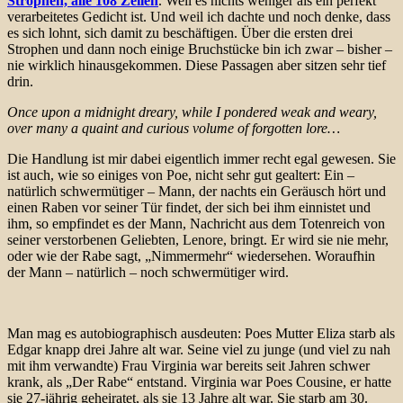
Strophen, alle 108 Zeilen
. Weil es nichts weniger als ein perfekt
verarbeitetes Gedicht ist. Und weil ich dachte und noch denke, dass
es sich lohnt, sich damit zu beschäftigen. Über die ersten drei
Strophen und dann noch einige Bruchstücke bin ich zwar – bisher –
nie wirklich hinausgekommen. Diese Passagen aber sitzen sehr tief
drin.
Once upon a midnight dreary, while I pondered weak and weary,
over many a quaint and curious volume of forgotten lore…
Die Handlung ist mir dabei eigentlich immer recht egal gewesen. Sie
ist auch, wie so einiges von Poe, nicht sehr gut gealtert: Ein –
natürlich schwermütiger – Mann, der nachts ein Geräusch hört und
einen Raben vor seiner Tür findet, der sich bei ihm einnistet und
ihm, so empfindet es der Mann, Nachricht aus dem Totenreich von
seiner verstorbenen Geliebten, Lenore, bringt. Er wird sie nie mehr,
oder wie der Rabe sagt, „Nimmermehr“ wiedersehen. Woraufhin
der Mann – natürlich – noch schwermütiger wird.
Man mag es autobiographisch ausdeuten: Poes Mutter Eliza starb als
Edgar knapp drei Jahre alt war. Seine viel zu junge (und viel zu nah
mit ihm verwandte) Frau Virginia war bereits seit Jahren schwer
krank, als „Der Rabe“ entstand. Virginia war Poes Cousine, er hatte
sie 27-jährig geheiratet, als sie 13 Jahre alt war. Sie starb am 30.