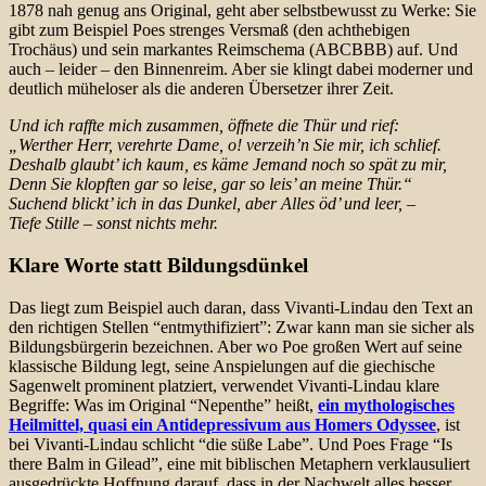
1878 nah genug ans Original, geht aber selbstbewusst zu Werke: Sie
gibt zum Beispiel Poes strenges Versmaß (den achthebigen
Trochäus) und sein markantes Reimschema (ABCBBB) auf. Und
auch – leider – den Binnenreim. Aber sie klingt dabei moderner und
deutlich müheloser als die anderen Übersetzer ihrer Zeit.
Und ich raffte mich zusammen, öffnete die Thür und rief:
„Werther Herr, verehrte Dame, o! verzeih’n Sie mir, ich schlief.
Deshalb glaubt’ ich kaum, es käme Jemand noch so spät zu mir,
Denn Sie klopften gar so leise, gar so leis’ an meine Thür.“
Suchend blickt’ ich in das Dunkel, aber Alles öd’ und leer, –
Tiefe Stille – sonst nichts mehr.
Klare Worte statt Bildungsdünkel
Das liegt zum Beispiel auch daran, dass Vivanti-Lindau den Text an
den richtigen Stellen “entmythifiziert”: Zwar kann man sie sicher als
Bildungsbürgerin bezeichnen. Aber wo Poe großen Wert auf seine
klassische Bildung legt, seine Anspielungen auf die giechische
Sagenwelt prominent platziert, verwendet Vivanti-Lindau klare
Begriffe: Was im Original “Nepenthe” heißt,
ein mythologisches
Heilmittel, quasi ein Antidepressivum aus Homers Odyssee
, ist
bei Vivanti-Lindau schlicht “die süße Labe”. Und Poes Frage “Is
there Balm in Gilead”, eine mit biblischen Metaphern verklausuliert
ausgedrückte Hoffnung darauf, dass in der Nachwelt alles besser