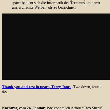
später bedient sich die Informatik des Terminus um damit
unerwünschte Werbemails zu bezeichnen.
Thank you and rest in peace, Terry Jones
. Two down, four to
go.
Nachtrag vom 24. Januar
: Wie konnte ich Arthur “Two Sheds”