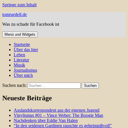
Springe zum Inhalt
tomruedell.de
Was zu schade für Facebook ist
Menü und Widgets
Startseite
Über das hier
Leben
Literatur
Musik
Journalismus
Über mich
Suchen nach:
Neueste Beiträge
Auslandskorrespondent aus der eigenen Jugend
Vinylismus #01 – Vince Weber: The Boogie Man
Nachdenken über Eddie Van Halen
“In den seidenen Gardinen rauschte es geheimnißvoll”