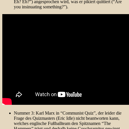
Eh? Eh?”) angesprochen wird, was er pikiert quittiert (“Are
you insinuating something?”).
Nummer 3: Karl Marx in “Communist Quiz”, der leider die
Frage des Quizmasters (Eric Idle) nicht beantworten kann,
welches englische Fußballteam den Spitznamen “The
Hammers” trägt und deshalb keine Couchgarnitur gewinnt.