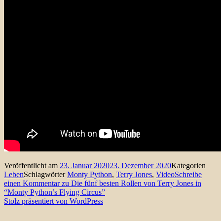
Veröffentlicht am
23. Januar 2020
23. Dezember 2020
Kategorien
Leben
Schlagwörter
Monty Python
,
Terry Jones
,
Video
Schreibe
einen Kommentar
zu Die fünf besten Rollen von Terry Jones in
“Monty Python’s Flying Circus”
Stolz präsentiert von WordPress