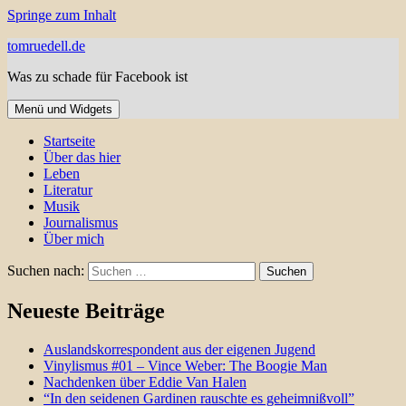
Springe zum Inhalt
tomruedell.de
Was zu schade für Facebook ist
Menü und Widgets
Startseite
Über das hier
Leben
Literatur
Musik
Journalismus
Über mich
Suchen nach:
Neueste Beiträge
Auslandskorrespondent aus der eigenen Jugend
Vinylismus #01 – Vince Weber: The Boogie Man
Nachdenken über Eddie Van Halen
“In den seidenen Gardinen rauschte es geheimnißvoll”