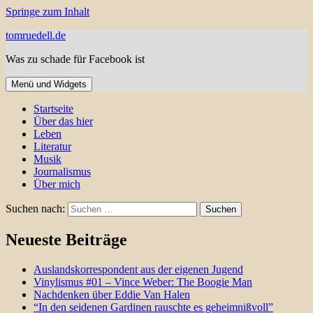
Springe zum Inhalt
tomruedell.de
Was zu schade für Facebook ist
Menü und Widgets
Startseite
Über das hier
Leben
Literatur
Musik
Journalismus
Über mich
Suchen nach:
Neueste Beiträge
Auslandskorrespondent aus der eigenen Jugend
Vinylismus #01 – Vince Weber: The Boogie Man
Nachdenken über Eddie Van Halen
“In den seidenen Gardinen rauschte es geheimnißvoll”