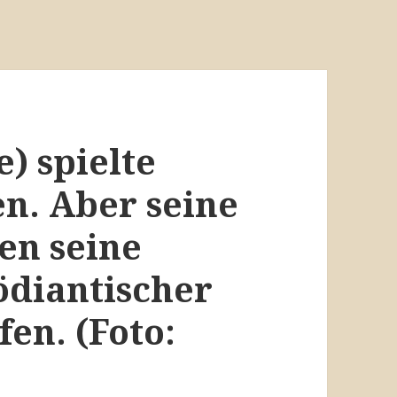
e) spielte
en. Aber seine
en seine
ödiantischer
en. (Foto: