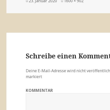
Veröffentlicht
Volle
23. Januar 2020
1600 × 902
am
Größe
Schreibe einen Kommen
Deine E-Mail-Adresse wird nicht veröffentlich
markiert
KOMMENTAR