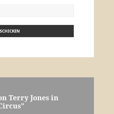
on Terry Jones in
Circus”